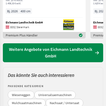
inkl. 20 % MwSt.
inkl. 20 % 
1.458,33 € exkl.
1.625 € exkl.
Bj. 2026
400 cm
Bj. 2023
Eichmann Landtechnik GmbH
Eichmann
8832 Steiermark
8832 S
Premium Plus Händler
Premium 
Weitere Angebote von Eichmann Landtechnik
GmbH
Das könnte Sie auch interessieren
PASSENDE KATEGORIEN
Wieseneggen
Universalsaemaschinen
Mulchsaatmaschinen
Nachsaat / Untersaat