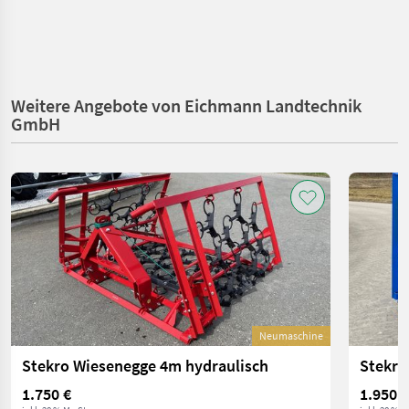
Weitere Angebote von Eichmann Landtechnik
GmbH
Neumaschine
Stekro Wiesenegge 4m hydraulisch
Stekro
1.750 €
1.950 €