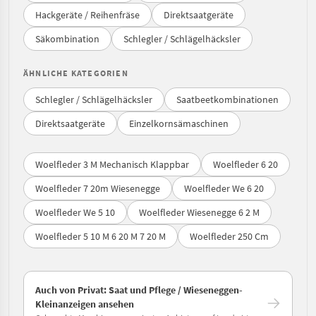
Hackgeräte / Reihenfräse
Direktsaatgeräte
Säkombination
Schlegler / Schlägelhäcksler
ÄHNLICHE KATEGORIEN
Schlegler / Schlägelhäcksler
Saatbeetkombinationen
Direktsaatgeräte
Einzelkornsämaschinen
Woelfleder 3 M Mechanisch Klappbar
Woelfleder 6 20
Woelfleder 7 20m Wiesenegge
Woelfleder We 6 20
Woelfleder We 5 10
Woelfleder Wiesenegge 6 2 M
Woelfleder 5 10 M 6 20 M 7 20 M
Woelfleder 250 Cm
Auch von Privat: Saat und Pflege / Wieseneggen-
Kleinanzeigen ansehen