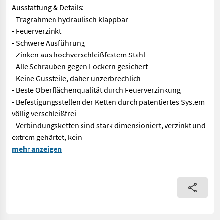
Ausstattung & Details:
- Tragrahmen hydraulisch klappbar
- Feuerverzinkt
- Schwere Ausführung
- Zinken aus hochverschleißfestem Stahl
- Alle Schrauben gegen Lockern gesichert
- Keine Gussteile, daher unzerbrechlich
- Beste Oberflächenqualität durch Feuerverzinkung
- Befestigungsstellen der Ketten durch patentiertes System
völlig verschleißfrei
- Verbindungsketten sind stark dimensioniert, verzinkt und
extrem gehärtet, kein
Sofort Verfügbar! Wölfleder Wiesenegge 4 / 5,10 / 6,20 hk. (4m
mehr anzeigen