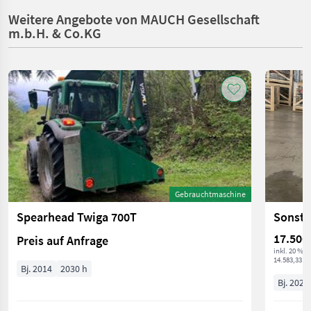
Weitere Angebote von MAUCH Gesellschaft
m.b.H. & Co.KG
Gebrauchtmaschine
Spearhead Twiga 700T
Sonsti
17.500
Preis auf Anfrage
inkl. 20 % 
14.583,33 € 
Bj. 2014
2030 h
Bj. 2024