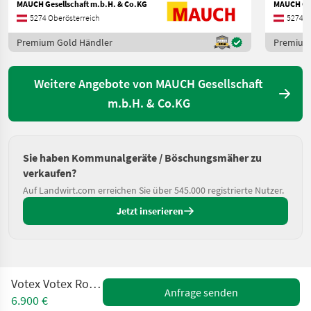
MAUCH Gesellschaft m.b.H. & Co.KG
MAUCH Ges
5274 Oberösterreich
5274 O
Premium Gold Händler
Premium
Weitere Angebote von MAUCH Gesellschaft
m.b.H. & Co.KG
Sie haben Kommunalgeräte / Böschungsmäher zu
verkaufen?
Auf Landwirt.com erreichen Sie über 545.000 registrierte Nutzer.
Jetzt inserieren
Votex Votex Roadflex 1900
Anfrage senden
6.900 €