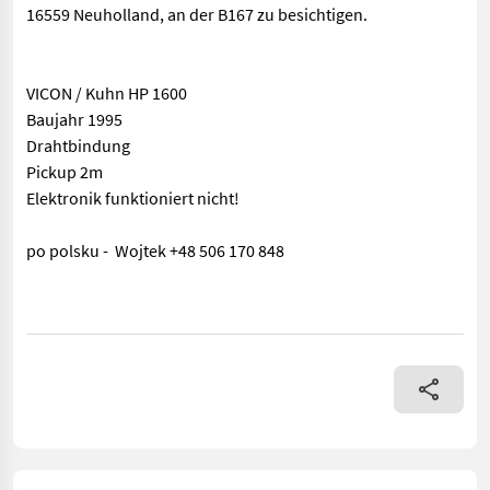
16559 Neuholland, an der B167 zu besichtigen.
VICON / Kuhn HP 1600
Baujahr 1995
Drahtbindung
Pickup 2m
Elektronik funktioniert nicht!
po polsku - Wojtek +48 506 170 848
! WICHTIG, auch wenn Sie mit uns per WhatsApp oder ähnlich c