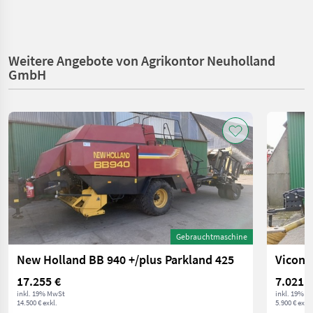
Weitere Angebote von Agrikontor Neuholland
GmbH
Gebrauchtmaschine
New Holland BB 940 +/plus Parkland 425
Vicon 
17.255 €
7.021 €
inkl. 19% MwSt
inkl. 19% M
14.500 € exkl.
5.900 € exkl.