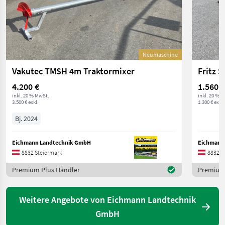
Neumaschine
Vakutec TMSH 4m Traktormixer
4.200 €
1.560 €
inkl. 20 % MwSt.
inkl. 20 % 
3.500 € exkl.
1.300 € exkl.
Bj. 2024
Eichmann Landtechnik GmbH
Eichmann
8832 Steiermark
8832 S
Premium Plus Händler
Premium 
Weitere Angebote von Eichmann Landtechnik
GmbH