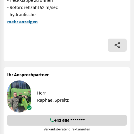
- Heckklappe zu öffnen
- Rotordrehzahl 52 m/sec
- hydraulische
! Betriebsbereiter Mulcher mit 8,3 m Breite ! ! Kommt aus ein
mehr anzeigen
Ihr Ansprechpartner
Herr
Raphael Spreitz
+43 664 *******
Verkaufsberater direkt anrufen