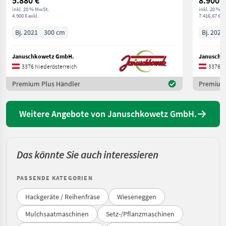
5.880 €
8.900 €
inkl. 20 % MwSt.
inkl. 20 % 
4.900 € exkl.
7.416,67 € ex
Bj. 2021
300 cm
Bj. 2024
Januschkowetz GmbH.
Januschk
3376 Niederösterreich
3376 N
Premium Plus Händler
Premium 
Weitere Angebote von Januschkowetz GmbH.
Das könnte Sie auch interessieren
PASSENDE KATEGORIEN
Hackgeräte / Reihenfräse
Wieseneggen
Mulchsaatmaschinen
Setz-/Pflanzmaschinen