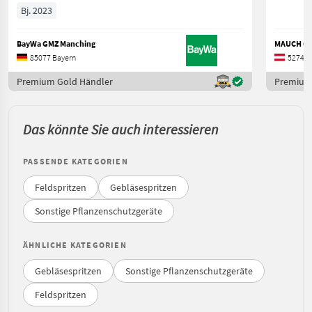
Bj. 2023
BayWa GMZ Manching
MAUCH Ges
85077 Bayern
5274 O
Premium Gold Händler
Premium
Das könnte Sie auch interessieren
PASSENDE KATEGORIEN
Feldspritzen
Gebläsespritzen
Sonstige Pflanzenschutzgeräte
ÄHNLICHE KATEGORIEN
Gebläsespritzen
Sonstige Pflanzenschutzgeräte
Feldspritzen