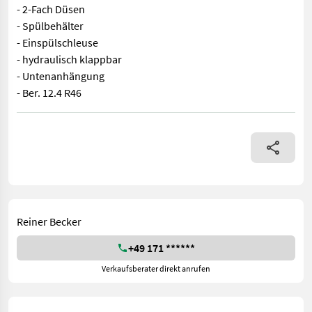
- 2-Fach Düsen
- Spülbehälter
- Einspülschleuse
- hydraulisch klappbar
- Untenanhängung
- Ber. 12.4 R46
Angeboten wird eine Tecnoma 3000l Spritze. Bereifung: 12.4 R46,
Reiner Becker
+49 171 ******
Verkaufsberater direkt anrufen