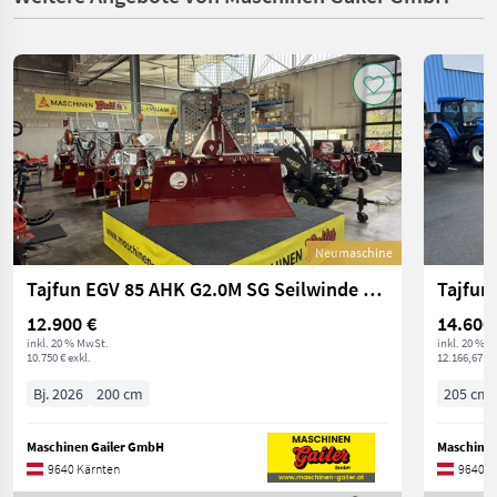
Neumaschine
Tajfun EGV 85 AHK G2.0M SG Seilwinde mit hydr. Schild
12.900 €
14.600
inkl. 20 % MwSt.
inkl. 20 % 
10.750 € exkl.
12.166,67 € 
Bj. 2026
200 cm
205 cm
Maschinen Gailer GmbH
Maschinen
9640 Kärnten
9640 K