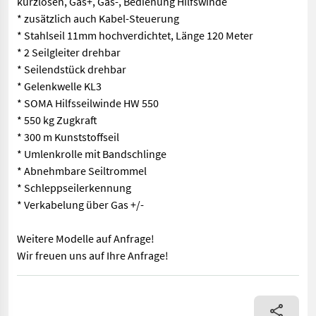
kurzlösen, Gas+, Gas-, Bedienung Hilfswinde
* zusätzlich auch Kabel-Steuerung
* Stahlseil 11mm hochverdichtet, Länge 120 Meter
* 2 Seilgleiter drehbar
* Seilendstück drehbar
* Gelenkwelle KL3
* SOMA Hilfsseilwinde HW 550
* 550 kg Zugkraft
* 300 m Kunststoffseil
* Umlenkrolle mit Bandschlinge
* Abnehmbare Seiltrommel
* Schleppseilerkennung
* Verkabelung über Gas +/-
Weitere Modelle auf Anfrage!
Wir freuen uns auf Ihre Anfrage!
Profiseilwinde inkl. Hilfsseilwinde * Schildbreite 205 cm * re