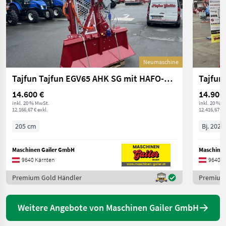
Neumaschine
Tajfun Tajfun EGV65 AHK SG mit HAFO-Hilfswinde
14.600 €
14.900
inkl. 20 % MwSt.
inkl. 20 % 
12.166,67 € exkl.
12.416,67 € 
205 cm
Bj. 2026
Maschinen Gailer GmbH
Maschinen
9640 Kärnten
9640 K
Premium Gold Händler
Premium
Weitere Angebote von Maschinen Gailer GmbH