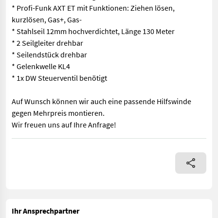
* Profi-Funk AXT ET mit Funktionen: Ziehen lösen,
kurzlösen, Gas+, Gas-
* Stahlseil 12mm hochverdichtet, Länge 130 Meter
* 2 Seilgleiter drehbar
* Seilendstück drehbar
* Gelenkwelle KL4
* 1x DW Steuerventil benötigt
Auf Wunsch können wir auch eine passende Hilfswinde
gegen Mehrpreis montieren.
Wir freuen uns auf Ihre Anfrage!
Die neue Tajfun EGV85 AHK G2.0M Seilwinde mit folgender Aussta
Ihr Ansprechpartner