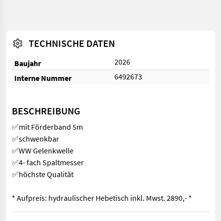
TECHNISCHE DATEN
2026
Baujahr
6492673
Interne Nummer
BESCHREIBUNG
✅mit Förderband 5m
✅schwenkbar
✅WW Gelenkwelle
✅4- fach Spaltmesser
✅höchste Qualität
* Aufpreis: hydraulischer Hebetisch inkl. Mwst. 2890,- *
✅mit Förderband 5m ✅schwenkbar ✅WW Gelenkwelle ✅4- fach Spa