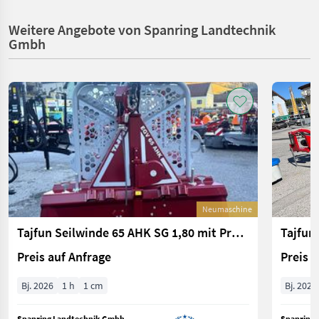
Weitere Angebote von Spanring Landtechnik
Gmbh
Neumaschine
Tajfun Seilwinde 65 AHK SG 1,80 mit Profifunk, Seil
Preis auf Anfrage
Preis 
Bj. 2026
1 h
1 cm
Bj. 2026
Spanring Landtechnik Gmbh
Spanring