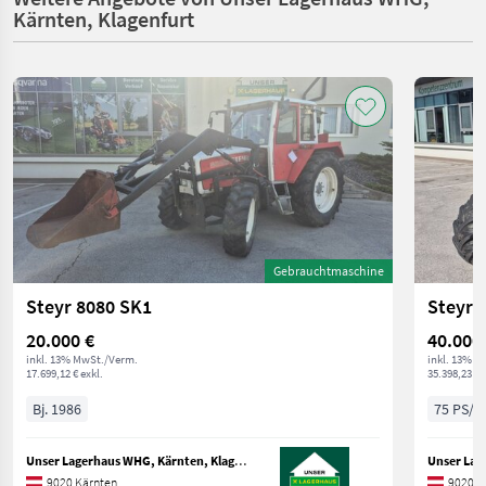
Kärnten, Klagenfurt
Gebrauchtmaschine
Steyr 8080 SK1
Steyr 
20.000 €
40.000
inkl. 13% MwSt./Verm.
inkl. 13% M
17.699,12 € exkl.
35.398,23 € 
Bj. 1986
75 PS/5
Unser Lagerhaus WHG, Kärnten, Klagenfurt
9020 Kärnten
9020 K