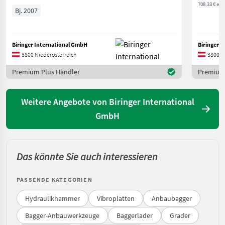
708,33 € exkl
Bj. 2007
Biringer International GmbH
Biringer 
3800 Niederösterreich
3800 N
Premium Plus Händler
Premium 
Weitere Angebote von Biringer International
GmbH
Das könnte Sie auch interessieren
PASSENDE KATEGORIEN
Hydraulikhammer
Vibroplatten
Anbaubagger
Bagger-Anbauwerkzeuge
Baggerlader
Grader