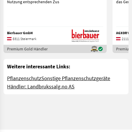
Nutzung entsprechenden Zus
das Gerä
Bierbauer GmbH
AGXOR Ver
8311 Steiermark
2111 N
Premium Gold Händler
Premium
Weitere interessante Links:
Pflanzenschutz
Sonstige Pflanzenschutzgeräte
Händler: Landbrukssalg.no AS