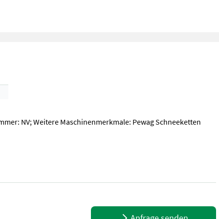
ummer: NV; Weitere Maschinenmerkmale: Pewag Schneeketten
mer: NV; Weitere Maschinenmerkmale: Pewag Schneeketten 3943 40
Anfrage senden