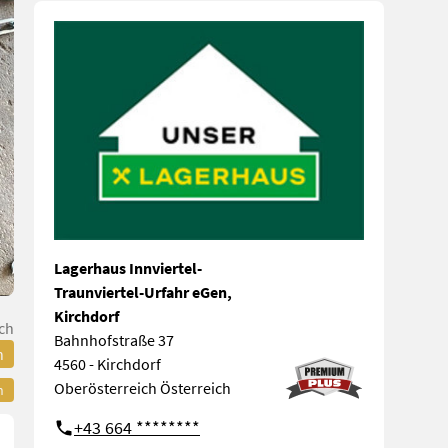
Lagerhaus Innviertel-
Traunviertel-Urfahr eGen,
Kirchdorf
ch
Bahnhofstraße 37
n
4560 - Kirchdorf
Oberösterreich Österreich
n
+43 664 ********