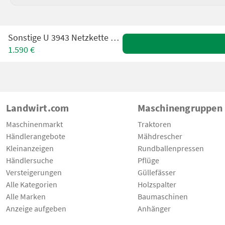
Sonstige U 3943 Netzkette 400/70-24
1.590 €
Landwirt.com
Maschinengruppen
Maschinenmarkt
Traktoren
Händlerangebote
Mähdrescher
Kleinanzeigen
Rundballenpressen
Händlersuche
Pflüge
Versteigerungen
Güllefässer
Alle Kategorien
Holzspalter
Alle Marken
Baumaschinen
Anzeige aufgeben
Anhänger