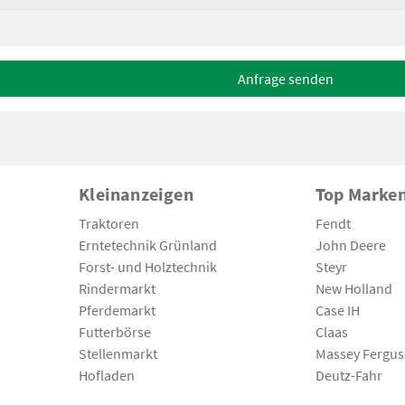
Anfrage senden
Kleinanzeigen
Top Marke
Traktoren
Fendt
Erntetechnik Grünland
John Deere
Forst- und Holztechnik
Steyr
Rindermarkt
New Holland
Pferdemarkt
Case IH
Futterbörse
Claas
Stellenmarkt
Massey Fergu
Hofladen
Deutz-Fahr