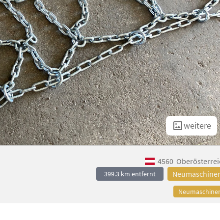
weitere
4560
Oberösterrei
Neumaschine
399.3 km entfernt
Neumaschine