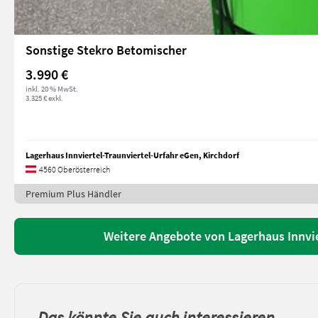
Sonstige Stekro Betomischer
3.990 €
inkl. 20 % MwSt.
3.325 € exkl.
Lagerhaus Innviertel-Traunviertel-Urfahr eGen, Kirchdorf
4560 Oberösterreich
Premium Plus Händler
Weitere Angebote von Lagerhaus Innvie
Das könnte Sie auch interessieren