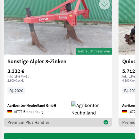
Gebrauchtmaschine
Sonstige Alpler 3-Zinken
Quivog
3.332 €
5.712 €
inkl. 19% MwSt
inkl. 19% M
2.800 € exkl.
4.800 € exkl.
Bj. 2020
Bj. 2005
Agrikontor Neuholland GmbH
Agrikont
16775 Brandenburg
16775 
Premium Plus Händler
Premium 