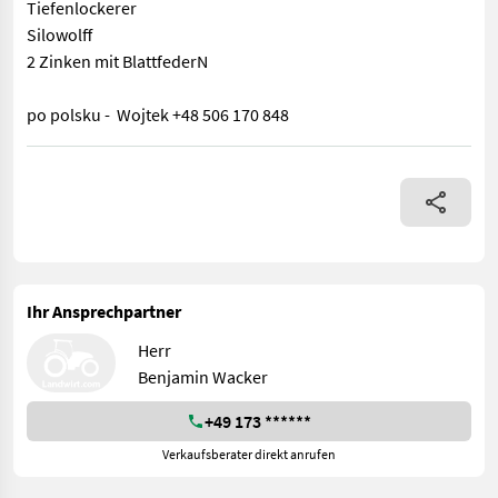
Tiefenlockerer
Silowolff
2 Zinken mit BlattfederN
po polsku - Wojtek +48 506 170 848
! WICHTIG, auch wenn Sie mit uns per WhatsApp oder ähnlich c
Ihr Ansprechpartner
Herr
Benjamin Wacker
+49 173 ******
Verkaufsberater direkt anrufen