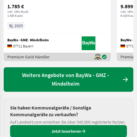
1.785 €
9.899,6
inkl. 19% MwSt
inkl. 19% M
1.500 € exkl.
8.319 € exkl.
Bj. 2025
BayWa - GMZ - Mindelheim
BayWa - G
87711 Bayern
87711 
Premium Gold Händler
Premium
Weitere Angebote von BayWa - GMZ -
Mindelheim
Sie haben Kommunalgeräte / Sonstige
Kommunalgeräte zu verkaufen?
Auf Landwirt.com erreichen Sie über 545.000 registrierte Nutzer.
Jetzt inserieren