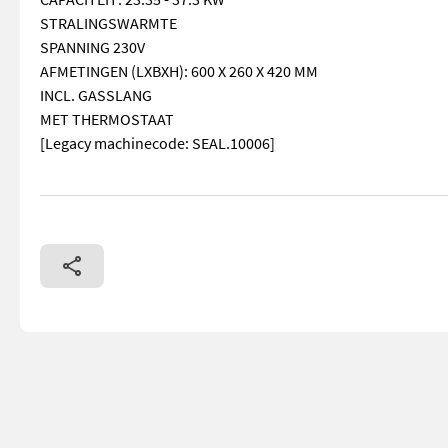
STRALINGSWARMTE
SPANNING 230V
AFMETINGEN (LXBXH): 600 X 260 X 420 MM
INCL. GASSLANG
MET THERMOSTAAT
[Legacy machinecode: SEAL.10006]
== Overige details (NL) == merk: Overige Quantity: 1 Un