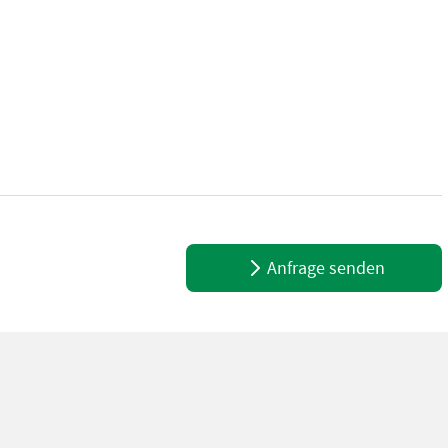
it: Stuk VOOR PROPAAN- / BUTAANGAS CAPACITEIT: 23.35 - 37.3 KW
Anfrage senden