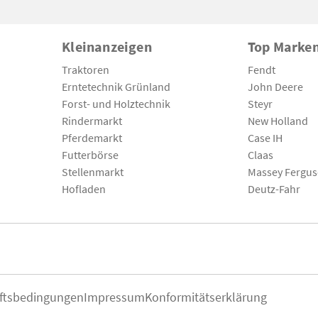
Kleinanzeigen
Top Marke
Traktoren
Fendt
Erntetechnik Grünland
John Deere
Forst- und Holztechnik
Steyr
Rindermarkt
New Holland
Pferdemarkt
Case IH
Futterbörse
Claas
Stellenmarkt
Massey Fergu
Hofladen
Deutz-Fahr
ftsbedingungen
Impressum
Konformitätserklärung