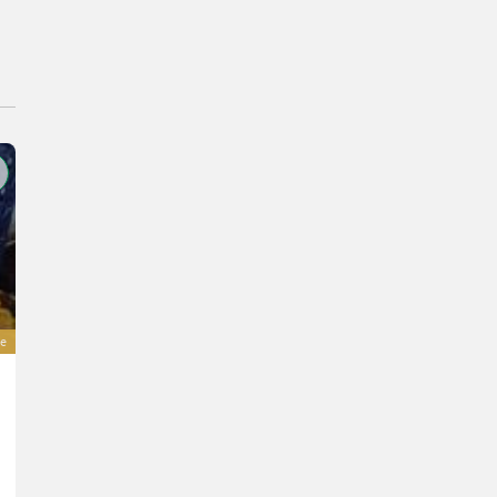
e
Sonstige Oklima Val-6 KBE1JA Shizuoka
Preis auf Anfrage
Bj. 2022