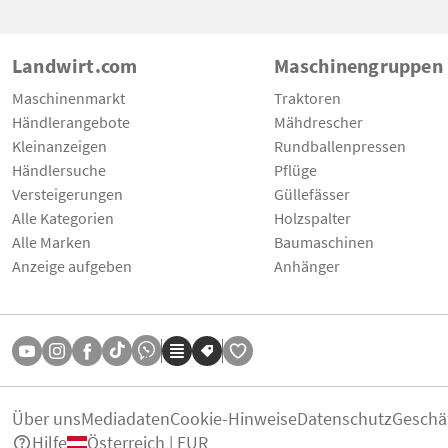
Landwirt.com
Maschinengruppen
Maschinenmarkt
Traktoren
Händlerangebote
Mähdrescher
Kleinanzeigen
Rundballenpressen
Händlersuche
Pflüge
Versteigerungen
Güllefässer
Alle Kategorien
Holzspalter
Alle Marken
Baumaschinen
Anzeige aufgeben
Anhänger
Über uns
Mediadaten
Cookie-Hinweise
Datenschutz
Geschä
Hilfe
Österreich | EUR