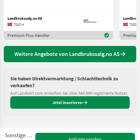
Landbrukssalg.no AS
Landbruks
7080 H
7080 H
Premium Plus Händler
Premium 
Weitere Angebote von Landbrukssalg.no AS
Sie haben Direktvermarktung / Schlachttechnik zu
verkaufen?
Auf Landwirt.com erreichen Sie über 545.000 registrierte Nutzer.
Jetzt inserieren
Sonstige PSPC30
Anfrage senden