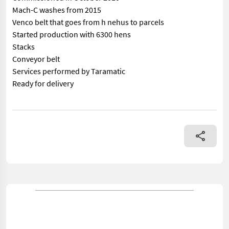
Mach-C washes from 2015
Venco belt that goes from h nehus to parcels
Started production with 6300 hens
Stacks
Conveyor belt
Services performed by Taramatic
Ready for delivery
== Mer informasjon (NO) == mascus_category: constructioncomp