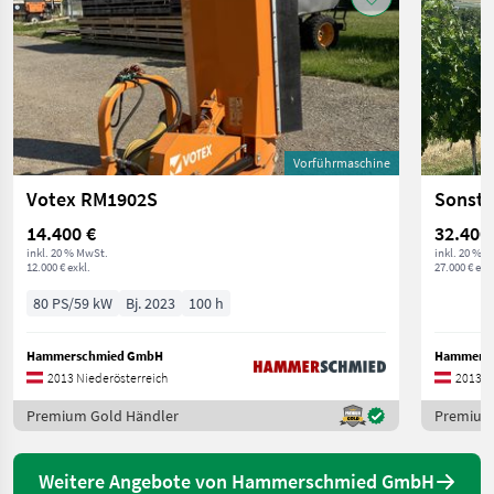
Vorführmaschine
Votex RM1902S
Sonsti
14.400 €
32.400
inkl. 20 % MwSt.
inkl. 20 % 
12.000 € exkl.
27.000 € exkl
80 PS/59 kW
Bj. 2023
100 h
Hammerschmied GmbH
Hammers
2013 Niederösterreich
2013 N
Premium Gold Händler
Premium
Weitere Angebote von Hammerschmied GmbH