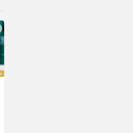
e
Sonstige Nolen Dieseltank 2500 L / Diesel tank
2.517,81 €
inkl. 23 % MwSt.
2.047 € exkl.
DC Sp. z o.o.