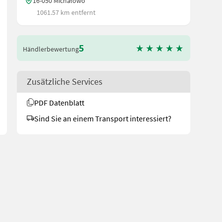
16-050 Michałowo
1061.57 km entfernt
5
Händlerbewertung
 Kalibrierungmöglichkeit - Atemanschluss 2&#34; mit Pilz - Füllan
Zusätzliche Services
PDF Datenblatt
Sind Sie an einem Transport interessiert?