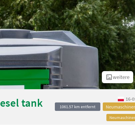
weitere
16-0
esel tank
Neumaschine
1061.57 km entfernt
Neumaschine