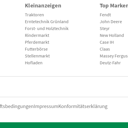
Kleinanzeigen
Top Marke
Traktoren
Fendt
Erntetechnik Grünland
John Deere
Forst- und Holztechnik
Steyr
Rindermarkt
New Holland
Pferdemarkt
Case IH
Futterbörse
Claas
Stellenmarkt
Massey Fergu
Hofladen
Deutz-Fahr
ftsbedingungen
Impressum
Konformitätserklärung