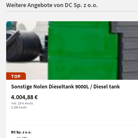
Weitere Angebote von DC Sp. z o.o.
TOP
Sonstige Nolen Dieseltank 9000L / Diesel tank
4.004,88 €
inkl. 23 % MwSt.
3.256 € exkl.
DC Sp. z o.o.