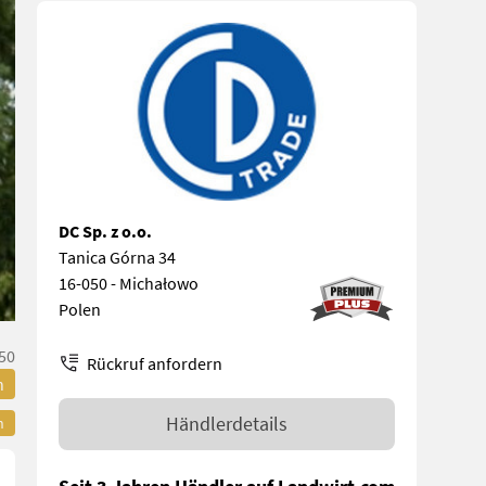
DC Sp. z o.o.
Tanica Górna 34
16-050 - Michałowo
Polen
50
Rückruf anfordern
n
Händlerdetails
n