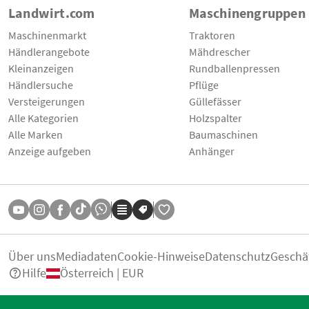
Landwirt.com
Maschinengruppen
Maschinenmarkt
Traktoren
Händlerangebote
Mähdrescher
Kleinanzeigen
Rundballenpressen
Händlersuche
Pflüge
Versteigerungen
Güllefässer
Alle Kategorien
Holzspalter
Alle Marken
Baumaschinen
Anzeige aufgeben
Anhänger
Über uns
Mediadaten
Cookie-Hinweise
Datenschutz
Geschä
Hilfe
Österreich | EUR