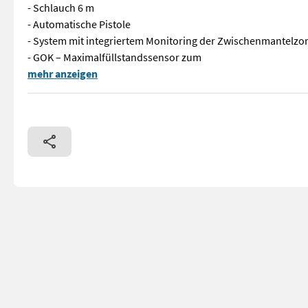
- Schlauch 6 m
- Automatische Pistole
- System mit integriertem Monitoring der Zwischenmantelzo
- GOK – Maximalfüllstandssensor zum
Nolen Doppelwandiger Tank für Dieselkraftstoff 5000 l - PIU
mehr anzeigen