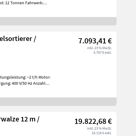
lsortierer /
7.093,41 €
inkl. 23 % MwSt.
5.767 € exkl.
walze 12 m /
19.822,68 €
inkl. 23 % MwSt.
16.116 € exkl.