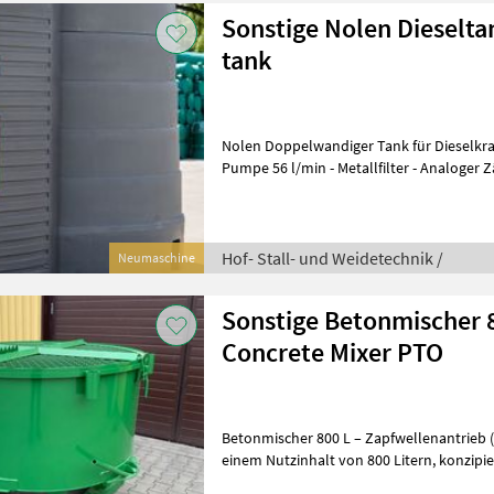
Sonstige Nolen Dieselta
tank
Nolen Doppelwandiger Tank für Dieselkraftstoff 9000 
Pumpe 56 l/min - Metallfilter - Analoger Z
Kalibrierungmöglichkeit - Ateman
Hof- Stall- und Weidetechnik /
Neumaschine
Sonstige Betonmischer 
Concrete Mixer PTO
Betonmischer 800 L – Zapfwellenantrieb (ZWP) Betonmis
einem Nutzinhalt von 800 Litern, konzipiert für den Betrieb mit einem
Traktor über die Zapfwelle (ZW