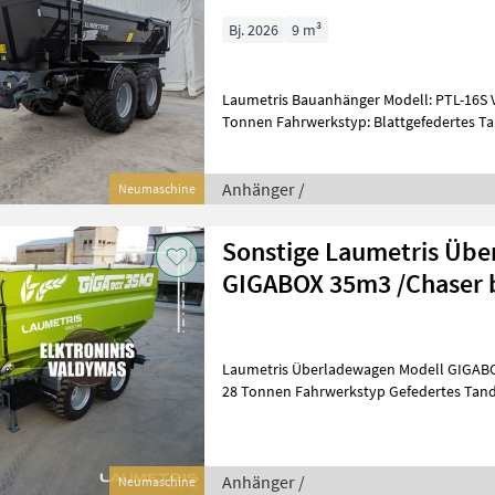
Bj. 2026
9 m³
Laumetris Bauanhänger Modell: PTL-16S Volumen: 9 m³ Nutzlast: 16
Tonnen Fahrwerkstyp: Blattgefedertes 
/ Hardox: 8 / 5 mm Wandst
Anhänger /
Neumaschine
Sonstige Laumetris Üb
GIGABOX 35m3 /Chaser 
Laumetris Überladewagen Modell GIGABOX35 Volumen 35 m³ Nutzlast
28 Tonnen Fahrwerkstyp Gefedertes Tand
Lenkachse (nachlaufgelenkt) Bode
Anhänger /
Neumaschine