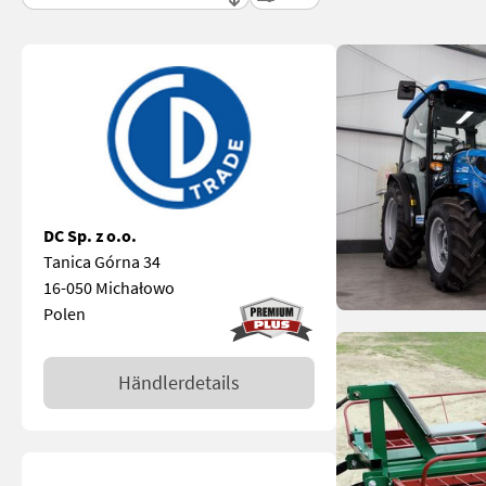
DC Sp. z o.o.
Tanica Górna 34
16-050 Michałowo
Polen
Händlerdetails