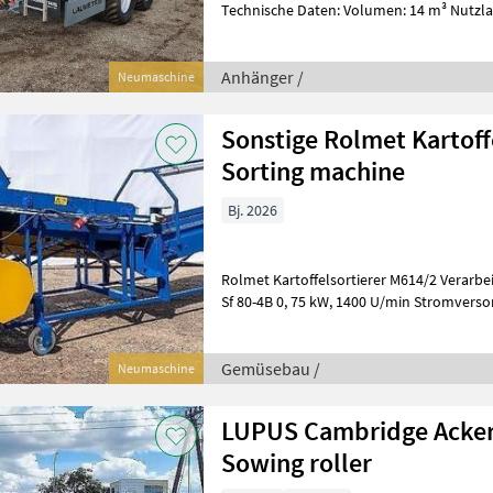
Technische Daten: Volumen: 14 m³ Nutzlast: 12 Tonnen Fahrwerk:
Federung, Tandem Bodenstärk
Anhänger /
Neumaschine
Sonstige Rolmet Kartoffe
Sorting machine
Bj. 2026
Rolmet Kartoffelsortierer M614/2 Verarbeitungsleistung: ~2 t/h Motor:
Sf 80-4B 0, 75 kW, 1400 U/min Stromversorgung: 400 V/50 Hz Anzahl
Sortiersiebe: 3 Stk. Si
Gemüsebau /
Neumaschine
LUPUS Cambridge Acker
Sowing roller