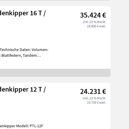
enkipper 16 T /
35.424 €
inkl. 23 % MwSt.
28.800 € exkl.
tfedern, Tandem
enkipper 12 T /
24.231 €
inkl. 23 % MwSt.
19.700 € exkl.
ell: PTL-12F