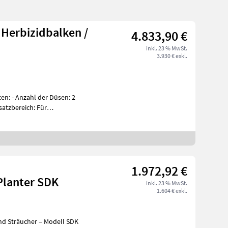
 Herbizidbalken /
4.833,90 €
inkl. 23 % MwSt.
3.930 € exkl.
nsatzbereich: Für
1.972,92 €
Planter SDK
inkl. 23 % MwSt.
1.604 € exkl.
d Sträucher – Modell SDK