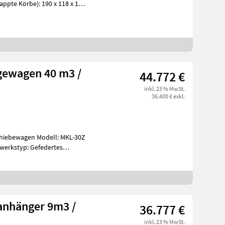
ppte Körbe): 190 x 118 x 144
44.772 €
inkl. 23 % MwSt.
36.400 € exkl.
Modell: MKL-30Z
werkstyp: Gefedertes
anhänger 9m3 /
36.777 €
inkl. 23 % MwSt.