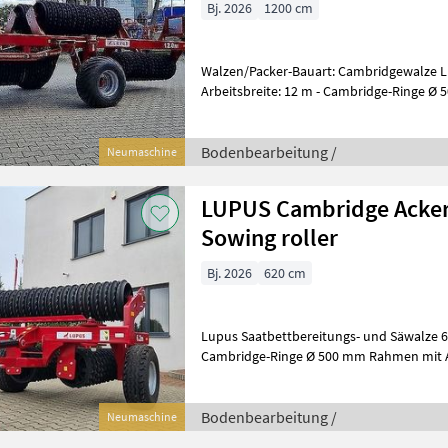
Bj. 2026
1200 cm
Walzen/Packer-Bauart: Cambridgewalze L
Arbeitsbreite: 12 m - Cambridge-Ringe Ø 5
Leistungsbedarf: 160-200 PS - Dr
Bodenbearbeitung /
Neumaschine
LUPUS Cambridge Acker
Sowing roller
Bj. 2026
620 cm
Lupus Saatbettbereitungs- und Säwalze 6, 2 m Arbeitsbreite
Cambridge-Ringe Ø 500 mm Rahmen mit A
Traktors Abstellstütze Walze i
Bodenbearbeitung /
Neumaschine