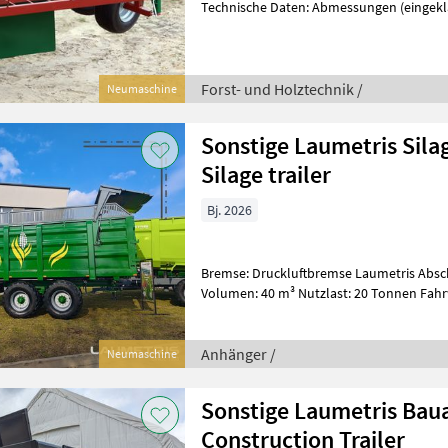
Technische Daten: Abmessungen (eingekla
cm Abmessungen (ausgeklappte
Forst- und Holztechnik /
Neumaschine
Sonstige Laumetris Silagewagen 40 m3 /
Silage trailer
Bj. 2026
Bremse: Druckluftbremse Laumetris Abschiebewagen 
Volumen: 40 m³ Nutzlast: 20 Tonnen Fahr
Tandem-Fahrwerk Boden- / Wandst
Anhänger /
Neumaschine
Sonstige Laumetris Bau
Construction Trailer