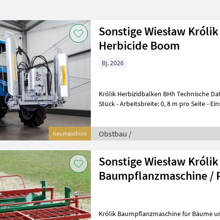
Sonstige Wiesław Królik
Herbicide Boom
Bj. 2026
Królik Herbizidbalken BHh Technische Daten: - Anzahl der Düsen: 2
Stück - Arbeitsbreite: 0, 8 m pro Seite - Ei
Obstplantagen mit Reihenabstände
Obstbau /
Neumaschine
Sonstige Wiesław Królik
Baumpflanzmaschine / 
Królik Baumpflanzmaschine für Bäume un