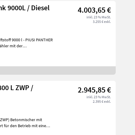
nk 9000L / Diesel
4.003,65 €
inkl. 23 % MwSt.
3.255 € exkl.
l - PIUSI PANTHER
ähler mit der
800 L ZWP /
2.945,85 €
inkl. 23 % MwSt.
2.395 € exkl.
cher mit