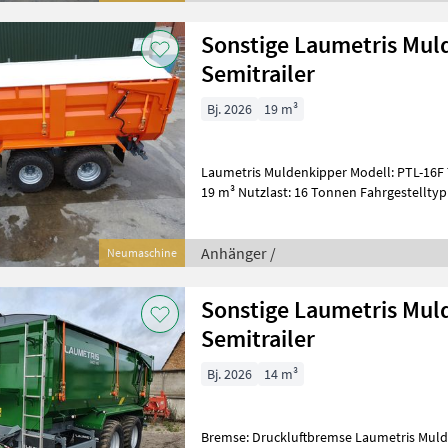
Sonstige Laumetris Muld
Semitrailer
Bj. 2026
19 m³
Laumetris Muldenkipper Modell: PTL-16F Technische Daten: Volumen:
19 m³ Nutzlast: 16 Tonnen Fahrgestelltyp: Blat
Boden-/Wandstärke: 4 / 3
Anhänger /
Neumaschine
Sonstige Laumetris Muld
Semitrailer
Bj. 2026
14 m³
Bremse: Druckluftbremse Laumetris Muldenkipper Mod