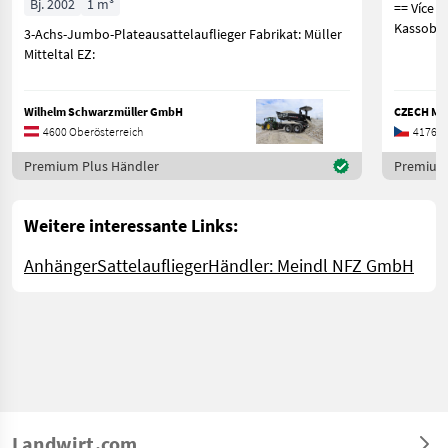
Bj. 2002
1 m³
== Více podrobn
3-Achs-Jumbo-Plateausattelauflieger Fabrikat: Müller
Mitteltal EZ:
Wilhelm Schwarzmüller GmbH
CZECH M.A
4600 Oberösterreich
41761
Premium Plus Händler
Premium 
Weitere interessante Links:
Anhänger
Sattelauflieger
Händler: Meindl NFZ GmbH
Landwirt.com