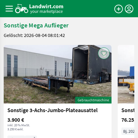
Sonstige Mega Auflieger
Gelöscht: 2026-08-04 08:01:42
Gebrauchtmaschine
Sonstige 3-Achs-Jumbo-Plateausattel
Sonsti
3.900 €
76.255
inkl. 20 % MwSt.
3.250 € exkl.
Bj. 2021