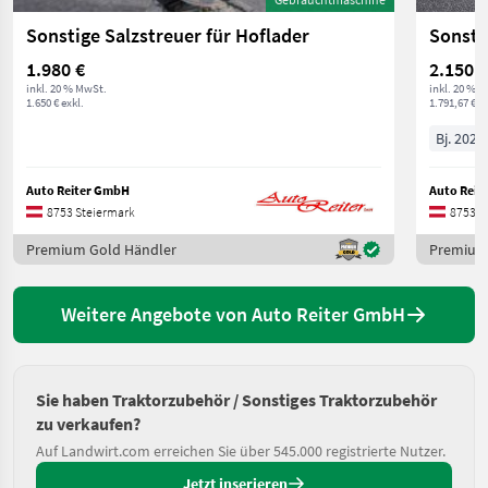
Sonstige Salzstreuer für Hoflader
1.980 €
2.150 €
inkl. 20 % MwSt.
inkl. 20 % 
1.650 € exkl.
1.791,67 € ex
Bj. 2025
Auto Reiter GmbH
Auto Reit
8753 Steiermark
8753 S
Premium Gold Händler
Premium
Weitere Angebote von Auto Reiter GmbH
Sie haben Traktorzubehör / Sonstiges Traktorzubehör
zu verkaufen?
Auf Landwirt.com erreichen Sie über 545.000 registrierte Nutzer.
Jetzt inserieren