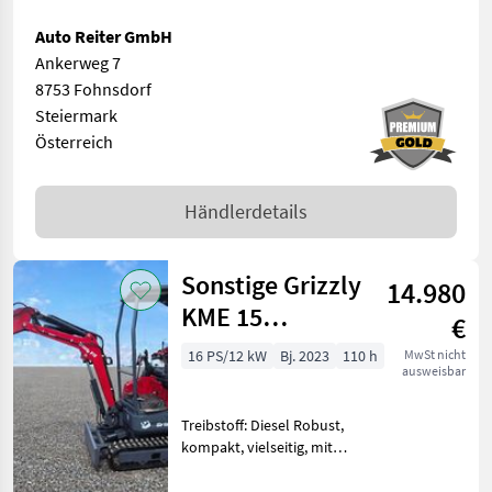
Auto Reiter GmbH
Ankerweg 7
8753 Fohnsdorf
Steiermark
Österreich
Händlerdetails
Sonstige Grizzly
14.980
KME 15
€
Raupenbagger
16 PS/12 kW
Bj. 2023
110 h
MwSt nicht
ausweisbar
mit Kubota
Treibstoff: Diesel Robust,
kompakt, vielseitig, mit
seitlich schwenkbarem Arm
Mit dem kompakten