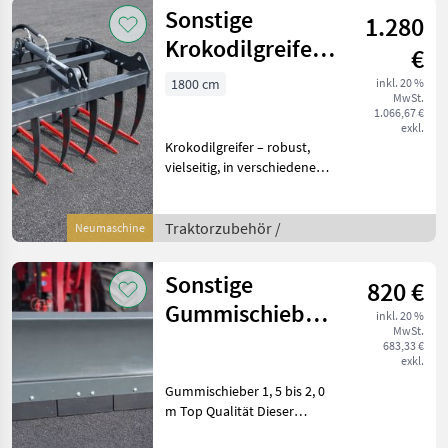
der
Sonstige
1.280
Krokodilgreifer
€
0,9 bis 1,8 m
1800 cm
inkl. 20 %
MwSt.
1.066,67 €
exkl.
Krokodilgreifer – robust,
vielseitig, in verschiedenen
Größen verfügbar Wir
bieten hochwertige
Krokodilgreifer für den
Traktorzubehör /
Neumaschine
professionellen Einsatz in
Landwirtscha
Sonstige
820 €
Gummischieber
inkl. 20 %
MwSt.
1,5 bis 2,0 m Top
683,33 €
exkl.
Qualität
Gummischieber 1, 5 bis 2, 0
m Top Qualität Dieser
Gummischieber bietet