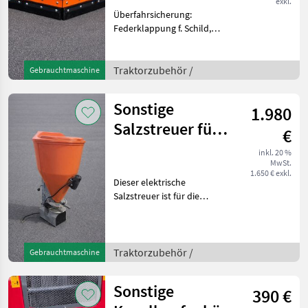
exkl.
Überfahrsicherung:
Federklappung f. Schild,
Schürfleisten:
Kunstoffleisten,
Verstellung: hydraulisch,
Traktorzubehör /
Gebrauchtmaschine
Beleuchtungsanlage Dieses
Vario Schneeschild (V-Pflug
Sonstige
1.980
zeichnet sic
Salzstreuer für
€
Hoflader
inkl. 20 %
MwSt.
1.650 € exkl.
Dieser elektrische
Salzstreuer ist für die
Montage am Hoflader
perfekt geeignet. Das
Ladervolumen beträgt 100
Liter. Das Eigengewicht
Traktorzubehör /
Gebrauchtmaschine
beträgt 34 kg. Der
Salzstreuer
Sonstige
390 €