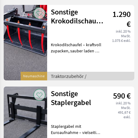
Sonstige
1.290
Krokodilschaufel
€
mit 5 Zähne
inkl. 20 %
MwSt.
1.075 € exkl.
Krokodilschaufel – kraftvoll
zupacken, sauber laden Wir
bieten robuste
Krokodilschaufeln in
verschiedenen Größen für
den professionellen Einsatz
Traktorzubehör /
Neumaschine
in Landwirtsc
Sonstige
590 €
Staplergabel
inkl. 20 %
MwSt.
491,67 €
exkl.
Staplergabel mit
Euroaufnahme – vielseitig &