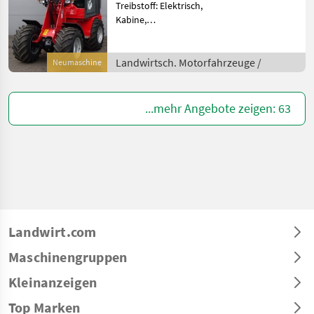
Treibstoff: Elektrisch,
Kabine,
Schnellwechselrahmen,
hydr. Geräteverriegelung,
Elektroantrieb Der Grizzly
Landwirtsch. Motorfahrzeuge /
Neumaschine
Hoflader Modell
810ELEKTRO ist ein
moderner und
...mehr Angebote zeigen: 63
leistungsstark
Landwirt.com
Maschinengruppen
Kleinanzeigen
Top Marken