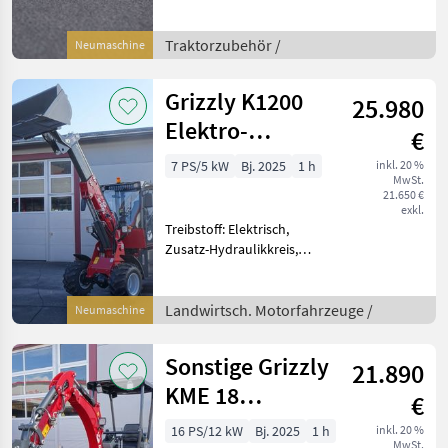
beste Qualität zum fairsten
Preis Der Schieber ist für
Frontlader und Hoflader
Traktorzubehör /
Neumaschine
vorgesehen. Es
Grizzly K1200
25.980
Elektro-
€
Teleskope
7 PS/5 kW
Bj. 2025
1 h
inkl. 20 %
MwSt.
Radlader
21.650 €
exkl.
Treibstoff: Elektrisch,
Zusatz-Hydraulikkreis,
Kabine, Zugmaul,
Schnellwechselrahmen,
hydr. Geräteverriegelung,
Landwirtsch. Motorfahrzeuge /
Neumaschine
Elektroantrieb Der Grizzly
Hoflader Modell K1200 Tele
Sonstige Grizzly
21.890
Radla
KME 18
€
Minibagger
16 PS/12 kW
Bj. 2025
1 h
inkl. 20 %
MwSt.