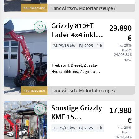
LAGERND! Der Radlader
Grizzly HQ180 Allrad ist ein
Landwirtsch. Motorfahrzeuge /
Neumaschine
universeller Helfer beim
Bau, auf dem Hof
Grizzly 810+T
29.890
Lader 4x4 inkl. 2
€
Jahre mobile
24 PS/18 kW
Bj. 2025
1 h
inkl. 20 %
MwSt.
Garantie of
24.908,33 €
exkl.
Treibstoff: Diesel, Zusatz-
Hydraulikkreis, Zugmaul,
Schnellwechselrahmen,
hydr. Geräteverriegelung
Wir freuen uns, Ihnen einen
Landwirtsch. Motorfahrzeuge /
Neumaschine
erstklassigen Hoflader der
Marke Grizzly,
Sonstige Grizzly
17.980
KME 15
€
Raupenbagger
15 PS/11 kW
Bj. 2025
1 h
inkl. 20 %
MwSt.
mit Kubota Euro
14.983,33 €