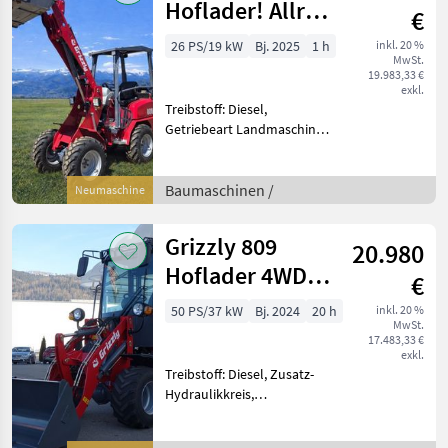
Hoflader! Allrad
€
+ 2 Jahre mobile
26 PS/19 kW
Bj. 2025
1 h
inkl. 20 %
MwSt.
Garantie!
19.983,33 €
exkl.
Treibstoff: Diesel,
Getriebeart Landmaschine:
Hydrostatgetriebe,
Aufnahme Typ: Euro
Aufnahme Der
Baumaschinen /
Neumaschine
Kompaktlader 808 von
Grizzly ist ein universeller
Grizzly 809
20.980
Helfer beim Bau, auf
Hoflader 4WD
€
50PS 2 Jahre
50 PS/37 kW
Bj. 2024
20 h
inkl. 20 %
MwSt.
mobile Garantie!
17.483,33 €
exkl.
Treibstoff: Diesel, Zusatz-
Hydraulikkreis,
Schnellwechselrahmen,
hydr. Geräteverriegelung