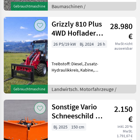
Minibagger Grizzly KME15
Baumaschinen /
Gebrauchtmaschine
fahren Sie durch enge
Passagen ab 1100mm. E
Grizzly 810 Plus
28.980
4WD Hoflader
€
mit
26 PS/19 kW
Bj. 2024
26 h
MwSt nicht
ausweisbar
Straßenzulassung
Treibstoff: Diesel, Zusatz-
Hydraulikkreis, Kabine,
Zugmaul,
Schnellwechselrahmen,
hydr. Geräteverriegelung
Landwirtsch. Motorfahrzeuge /
Gebrauchtmaschine
Wir verkaufen einen leicht
gebrauchten Hoflader der
Sonstige Vario
2.150
Marke Grizz
Schneeschild ab
€
1,50m breite
Bj. 2025
150 cm
inkl. 20 %
MwSt.
1.791,67 €