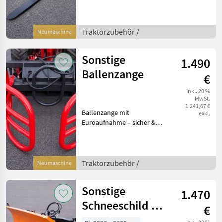
belastbar Wir bieten
hochwertige Staplergabeln
mit Euroaufnahme für den
professionellen Einsatz in
Traktorzubehör /
Neumaschine
Landwirtschaft
Sonstige
1.490
Ballenzange
€
inkl. 20 %
MwSt.
1.241,67 €
Ballenzange mit
exkl.
Euroaufnahme – sicher &
folienschonend Wir bieten
hochwertige Ballenzangen
mit Euroaufnahme für den
professionellen Einsatz in
Traktorzubehör /
Neumaschine
der Landwirtsch
Sonstige
1.470
Schneeschild 1,5
€
bis 2,6 m Top