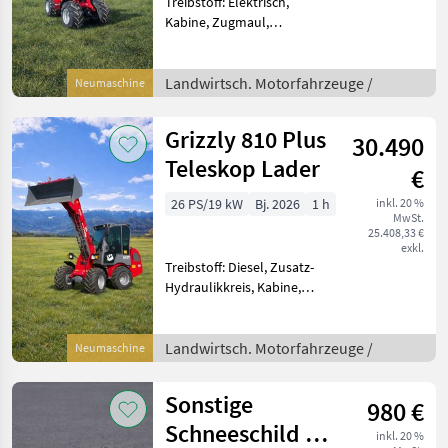
Treibstoff: Elektrisch,
Kabine, Zugmaul,
Schnellwechselrahmen,
hydr. Geräteverriegelung,
Elektroantrieb Der Grizzly
Landwirtsch. Motorfahrzeuge /
Neumaschine
Hoflader Modell 810
Teleskop ELEKTRO Hoflader
Grizzly 810 Plus
30.490
ist ein
Teleskop Lader
€
26 PS/19 kW
Bj. 2026
1 h
inkl. 20 %
MwSt.
25.408,33 €
exkl.
Treibstoff: Diesel, Zusatz-
Hydraulikkreis, Kabine,
Zugmaul,
Schnellwechselrahmen,
hydr. Geräteverriegelung
Landwirtsch. Motorfahrzeuge /
Neumaschine
Wir verkaufen einen neuen
Radlader der Marke Grizzly
Sonstige
980 €
810+T. Die
Schneeschild 2,0
inkl. 20 %