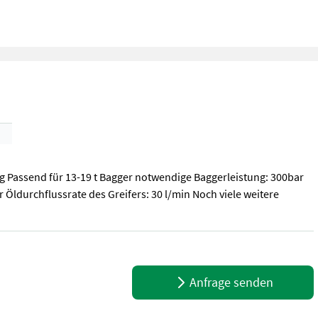
g Passend für 13-19 t Bagger notwendige Baggerleistung: 300bar
r Öldurchflussrate des Greifers: 30 l/min Noch viele weitere
Passend für 13-19 t Bagger notwendige Baggerleistung: 300bar Öldurc
Anfrage senden