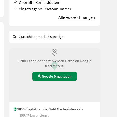
Geprüfte Kontaktdaten
eingetragene Telefonnummer
Alle Auszeichnungen
/
Maschinenmarkt
/
Sonstige
Beim Laden der Karte werden Daten an Google
übermittelt.
Google Maps laden
hflussrate des Baggers: 50 l/min Greiferleistung: 70 bar Öldurchflu
3800 Göpfritz an der Wild Niederösterreich
455.47 km entfernt