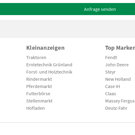
Anfrage senden
Kleinanzeigen
Top Marke
Traktoren
Fendt
Erntetechnik Grünland
John Deere
Forst- und Holztechnik
Steyr
Rindermarkt
New Holland
Pferdemarkt
Case IH
Futterbörse
Claas
Stellenmarkt
Massey Fergu
Hofladen
Deutz-Fahr