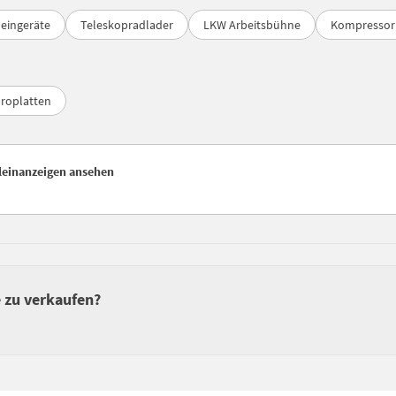
leingeräte
Teleskopradlader
LKW Arbeitsbühne
Kompressor
broplatten
leinanzeigen ansehen
 zu verkaufen?