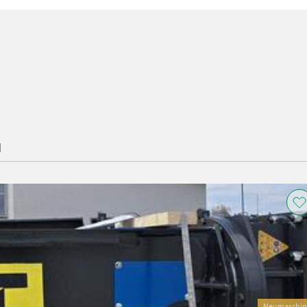
H
Neumaschin