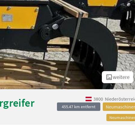
weitere
3800
Niederösterrei
greifer
Neumaschine
455.47 km entfernt
Neumaschine