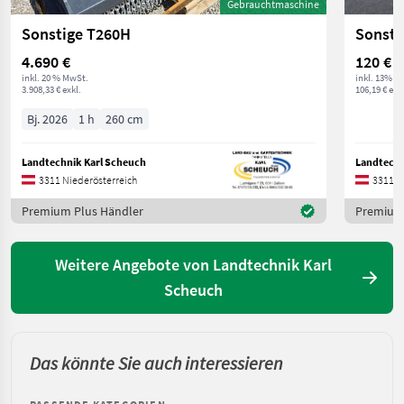
Gebrauchtmaschine
Sonstige T260H
Sonsti
4.690 €
120 €
inkl. 20 % MwSt.
inkl. 13% M
3.908,33 € exkl.
106,19 € exkl
Bj. 2026
1 h
260 cm
Landtechnik Karl Scheuch
Landtechn
3311 Niederösterreich
3311 N
Premium Plus Händler
Premium 
Weitere Angebote von Landtechnik Karl
Scheuch
Das könnte Sie auch interessieren