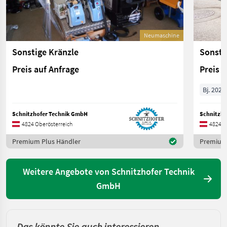
Neumaschine
Sonstige Kränzle
Sonsti
Preis auf Anfrage
Preis 
Bj. 2021
Schnitzhofer Technik GmbH
Schnitzho
4824 Oberösterreich
4824 O
Premium Plus Händler
Premium 
Weitere Angebote von Schnitzhofer Technik
GmbH
Das könnte Sie auch interessieren