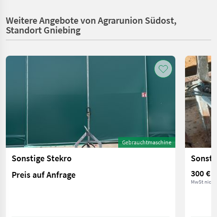
Weitere Angebote von Agrarunion Südost,
Standort Gniebing
Gebrauchtmaschine
Sonstige Stekro
Sonsti
300 €
Preis auf Anfrage
MwSt nicht