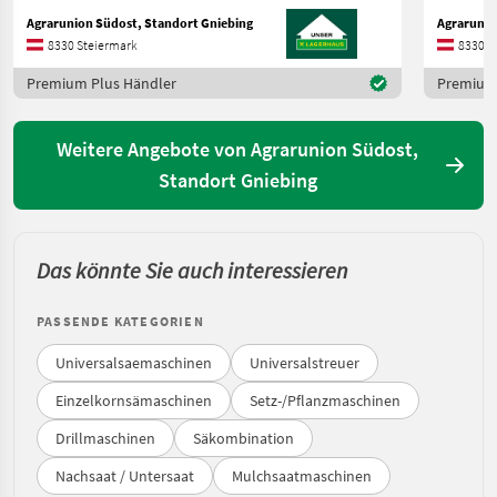
Agrarunion Südost, Standort Gniebing
Agrarunio
8330 Steiermark
8330 S
Premium Plus Händler
Premium 
Weitere Angebote von Agrarunion Südost,
Standort Gniebing
Das könnte Sie auch interessieren
PASSENDE KATEGORIEN
Universalsaemaschinen
Universalstreuer
Einzelkornsämaschinen
Setz-/Pflanzmaschinen
Drillmaschinen
Säkombination
Nachsaat / Untersaat
Mulchsaatmaschinen