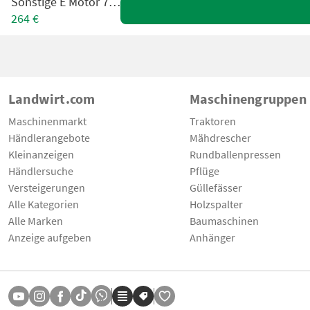
Sonstige E Motor 7,5 kW
264 €
Landwirt.com
Maschinengruppen
Maschinenmarkt
Traktoren
Händlerangebote
Mähdrescher
Kleinanzeigen
Rundballenpressen
Händlersuche
Pflüge
Versteigerungen
Güllefässer
Alle Kategorien
Holzspalter
Alle Marken
Baumaschinen
Anzeige aufgeben
Anhänger