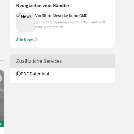
Neuigkeiten vom Händler
Vorführmähwerke Kuhn GMD
Schmetterlingsmähwerke, Mod 9530 und 8730
zum Sonderpreis!!
Alle News
Zusätzliche Services
PDF Datenblatt
e
Sonstige Eigenbau