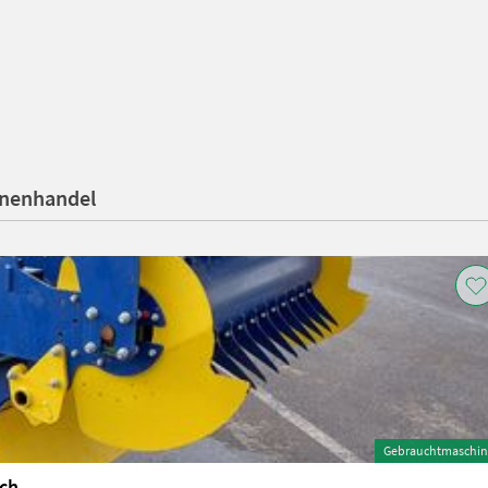
inenhandel
Gebrauchtmaschin
ich