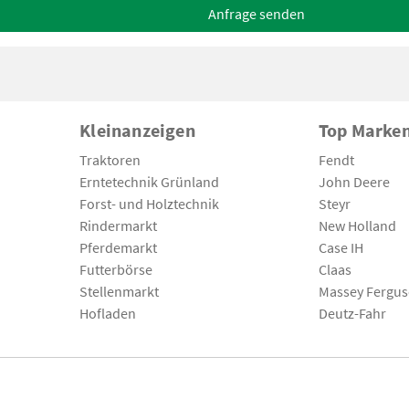
Anfrage senden
Kleinanzeigen
Top Marke
Traktoren
Fendt
Erntetechnik Grünland
John Deere
Forst- und Holztechnik
Steyr
Rindermarkt
New Holland
Pferdemarkt
Case IH
Futterbörse
Claas
Stellenmarkt
Massey Fergu
Hofladen
Deutz-Fahr