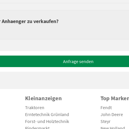
er Anhaenger zu verkaufen?
Anfrage senden
Kleinanzeigen
Top Marke
Traktoren
Fendt
Erntetechnik Grünland
John Deere
Forst- und Holztechnik
Steyr
Rindermarkt
New Holland