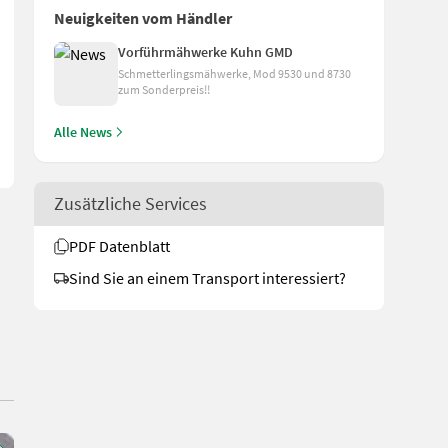
Neuigkeiten vom Händler
ht, ist es wichtig, auf hochwertige Ersatzteile und professionell
Vorführmähwerke Kuhn GMD
Schmetterlingsmähwerke, Mod 9530 und 8730
zum Sonderpreis!!
Alle News
Zusätzliche Services
PDF Datenblatt
Sind Sie an einem Transport interessiert?