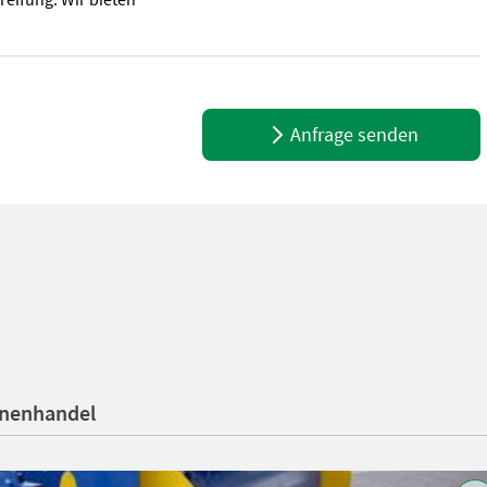
m die Reparatur und Wartung Ihres Anhängers der Marke Sonstige ge
Anfrage senden
inenhandel