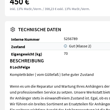
450 €
inkl. 13% MwSt./Verm.
/ 398,23 € exkl. 13% MwSt./Verm.
TECHNISCHE DATEN
5256789
Interne Nummer
Gut (Klasse 2)
Zustand
70
Eigengewicht (kg)
BESCHREIBUNG
8 LochFelge
Kompletträder ( vom Güllefaß ) Sehe guter Zustand
Wenn es um die Reparatur und Wartung Ihres Anhängers der Ma
und professionellen Service zu setzen. Unsere Werkstatt bie
Ihr Anhänger stets in einwandfreiem Zustand ist. Egal, ob e
Wir führen ein breites Sortiment an Ersatzteilen für Anhän
Ein weiterer wichtiger Aspekt der Anhängerwartung ist die Be