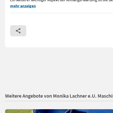
Kompletträder ( vom Güllefaß ) Sehe guter Zustand Wenn es u
mehr anzeigen
Weitere Angebote von Monika Lachner e.U. Masch