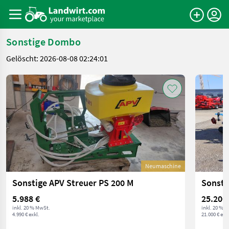
Sonstige Dombo
Gelöscht: 2026-08-08 02:24:01
Neumaschine
Sonstige APV Streuer PS 200 M
5.988 €
25.200
inkl. 20 % MwSt.
inkl. 20 % 
4.990 € exkl.
21.000 € exkl