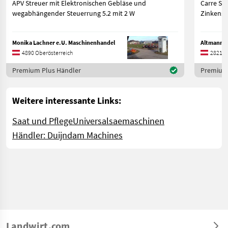
APV Streuer mit Elektronischen Gebläse und
Carre Sä
wegabhängender Steuerrung 5.2 mit 2 W
Zinkensä
Monika Lachner e.U. Maschinenhandel
Altmann 
4890 Oberösterreich
2821 N
Premium Plus Händler
Premium 
Weitere interessante Links:
Saat und Pflege
Universalsaemaschinen
Händler: Duijndam Machines
Landwirt.com