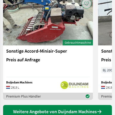
Gebrauchtmaschine
Sonstige Accord-Miniair-Super
Sonst
Preis auf Anfrage
Preis 
Bj. 2000
Duijndam Machines
Duijndam 
2913 L
2913 L
Premium Plus Händler
Premium 
Weitere Angebote von Duijndam Machines