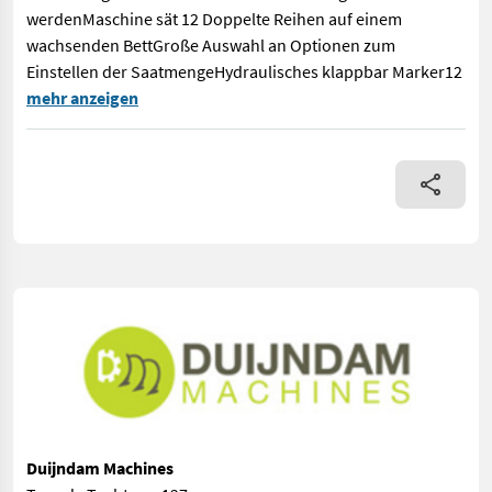
werdenMaschine sät 12 Doppelte Reihen auf einem
wachsenden BettGroße Auswahl an Optionen zum
Einstellen der SaatmengeHydraulisches klappbar Marker12
Accord Kverneland Miniair Super pneumatische Einzelkornsäma
mehr anzeigen
Duijndam Machines