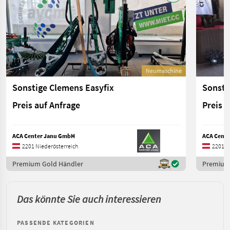
Neumaschine
Sonstige Clemens Easyfix
Sonsti
Preis auf Anfrage
Preis 
ACA Center Janu GmbH
ACA Cent
2201 Niederösterreich
2201 N
Premium Gold Händler
Premium
Das könnte Sie auch interessieren
PASSENDE KATEGORIEN