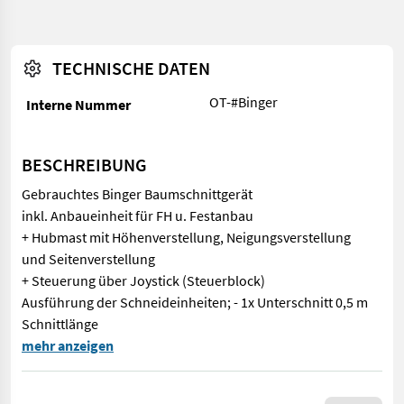
TECHNISCHE DATEN
OT-#Binger
Interne Nummer
BESCHREIBUNG
Gebrauchtes Binger Baumschnittgerät
inkl. Anbaueinheit für FH u. Festanbau
+ Hubmast mit Höhenverstellung, Neigungsverstellung
und Seitenverstellung
+ Steuerung über Joystick (Steuerblock)
Ausführung der Schneideinheiten; - 1x Unterschnitt 0,5 m
Schnittlänge
Gebrauchtes Binger Baumschnittgerät inkl. Anbaueinheit für FH
mehr anzeigen