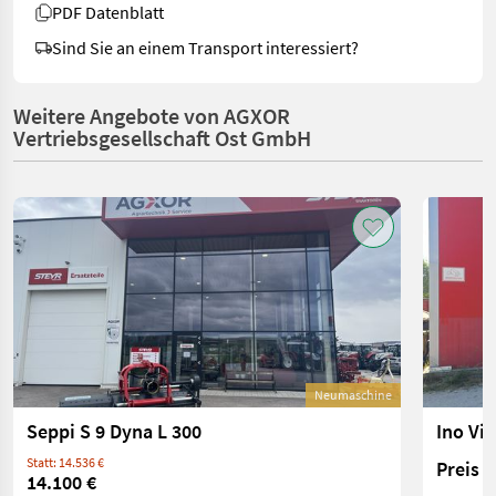
PDF Datenblatt
Sind Sie an einem Transport interessiert?
Weitere Angebote von AGXOR
Vertriebsgesellschaft Ost GmbH
Neumaschine
Seppi S 9 Dyna L 300
Ino Vin
Statt: 14.536 €
Preis 
14.100 €