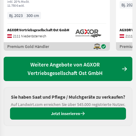
inkl. 20 % MwSt.
Bj. 2025
11.750 € exkl.
Bj. 2023
300 cm
AGXOR Vertriebsgesellschaft Ost GmbH
AGXOR Ver
2111 Niederösterreich
2111 N
Premium Gold Händler
Premium
Weitere Angebote von AGXOR
Vertriebsgesellschaft Ost GmbH
Sie haben Saat und Pflege / Mulchgeräte zu verkaufen?
Auf Landwirt.com erreichen Sie über 545.000 registrierte Nutzer.
Jetzt inserieren