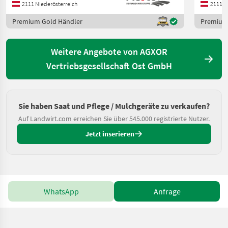
2111 Niederösterreich
2111 N
Premium Gold Händler
Premium
Weitere Angebote von AGXOR
Vertriebsgesellschaft Ost GmbH
Sie haben Saat und Pflege / Mulchgeräte zu verkaufen?
Auf Landwirt.com erreichen Sie über 545.000 registrierte Nutzer.
Jetzt inserieren
WhatsApp
Anfrage