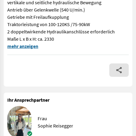
vertikale und seitliche hydraulische Bewegung
Antrieb über Gelenkwelle (540 U/min.)
Getriebe mit Freilaufkupplung
Traktorleistung von 100-120KS /75-90kW
2 doppeltwirkende Hydraulikanschlüsse erforderlich
Maße L x B x H: ca. 2330
EDV: 73121 Böschungsmulcher BM EDDY 2300 Technische Details: 
mehr anzeigen
Ihr Ansprechpartner
Frau
Sophie Reisegger