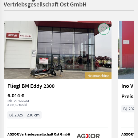
Vertriebsgesellschaft Ost GmbH
Neumaschine
Fliegl BM Eddy 2300
Ino Vin
6.014 €
Preis 
inkl. 20 % MwSt.
5.011,67 € exkl.
Bj. 2025
Bj. 2025
230 cm
AGXOR Vertriebsgesellschaft Ost GmbH
AGXOR Ver