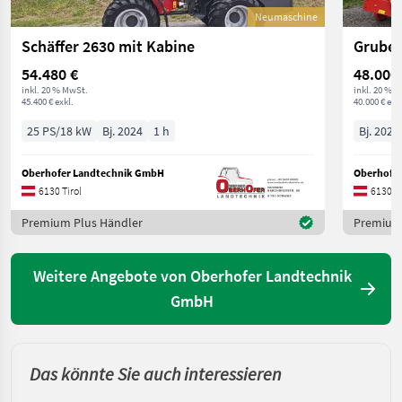
Neumaschine
Schäffer 2630 mit Kabine
Gruber
54.480 €
48.000
inkl. 20 % MwSt.
inkl. 20 % 
45.400 € exkl.
40.000 € exkl
25 PS/18 kW
Bj. 2024
1 h
Bj. 2026
Oberhofer Landtechnik GmbH
Oberhofe
6130 Tirol
6130 Ti
Premium Plus Händler
Premium 
Weitere Angebote von Oberhofer Landtechnik
GmbH
Das könnte Sie auch interessieren