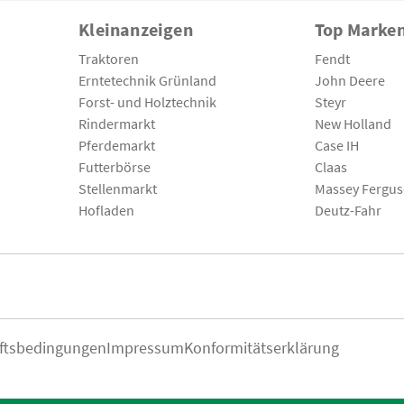
Kleinanzeigen
Top Marke
Traktoren
Fendt
Erntetechnik Grünland
John Deere
Forst- und Holztechnik
Steyr
Rindermarkt
New Holland
Pferdemarkt
Case IH
Futterbörse
Claas
Stellenmarkt
Massey Fergu
Hofladen
Deutz-Fahr
ftsbedingungen
Impressum
Konformitätserklärung