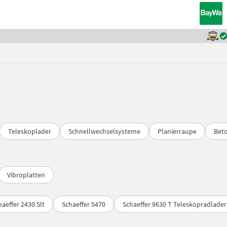
Teleskoplader
Schnellwechselsysteme
Planierraupe
Bet
Vibroplatten
haeffer 2430 Slt
Schaeffer 5470
Schaeffer 9630 T Teleskopradlader