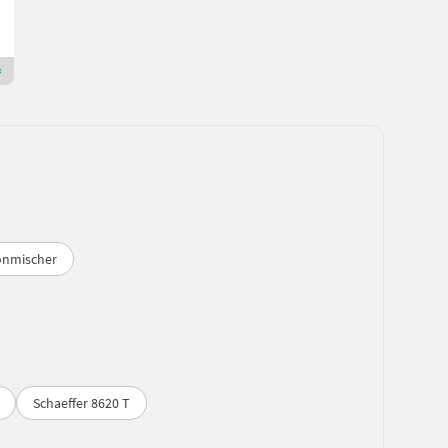
Baywa Württemberg
89155 Baden-Württemberg
Premium Gold Händler
onmischer
Schaeffer 8620 T