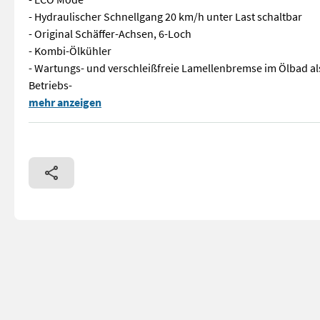
- Hydraulischer Schnellgang 20 km/h unter Last schaltbar
- Original Schäffer-Achsen, 6-Loch
- Kombi-Ölkühler
- Wartungs- und verschleißfreie Lamellenbremse im Ölbad al
Betriebs-
Schäffer Hoflader Serienausstattung: - 3-Zylinder-Dieselmot
mehr anzeigen