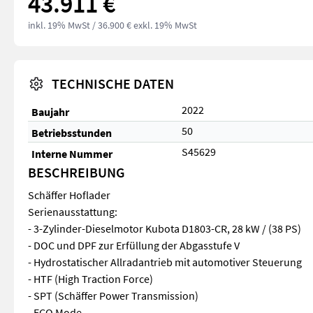
43.911 €
inkl. 19% MwSt
/ 36.900 € exkl. 19% MwSt
TECHNISCHE DATEN
2022
Baujahr
50
Betriebsstunden
S45629
Interne Nummer
BESCHREIBUNG
Schäffer Hoflader
Serienausstattung:
- 3-Zylinder-Dieselmotor Kubota D1803-CR, 28 kW / (38 PS)
- DOC und DPF zur Erfüllung der Abgasstufe V
- Hydrostatischer Allradantrieb mit automotiver Steuerung
- HTF (High Traction Force)
- SPT (Schäffer Power Transmission)
- ECO Mode