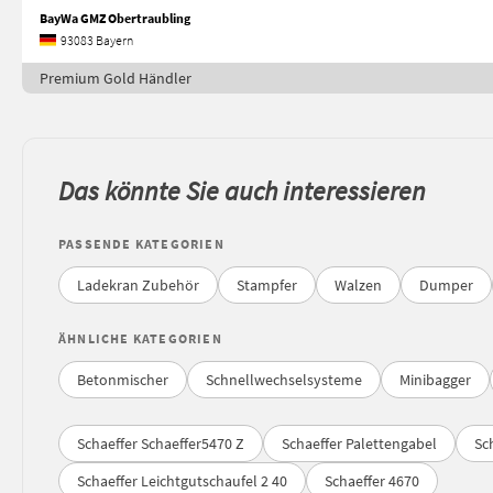
BayWa GMZ Obertraubling
93083 Bayern
Premium Gold Händler
Das könnte Sie auch interessieren
PASSENDE KATEGORIEN
Ladekran Zubehör
Stampfer
Walzen
Dumper
ÄHNLICHE KATEGORIEN
Betonmischer
Schnellwechselsysteme
Minibagger
Schaeffer Schaeffer5470 Z
Schaeffer Palettengabel
Sc
Schaeffer Leichtgutschaufel 2 40
Schaeffer 4670