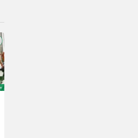
e
Sonstige G1200 HOFLADER
24.871 €
inkl. 19% MwSt
20.900 € exkl.
25 PS/18 kW
Bj. 2023
3 h