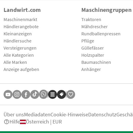
Landwirt.com
Maschinengruppen
Maschinenmarkt
Traktoren
Händlerangebote
Mähdrescher
Kleinanzeigen
Rundballenpressen
Händlersuche
Pflüge
Versteigerungen
Güllefässer
Alle Kategorien
Holzspalter
Alle Marken
Baumaschinen
Anzeige aufgeben
Anhänger
Über uns
Mediadaten
Cookie-Hinweise
Datenschutz
Geschä
Hilfe
Österreich | EUR