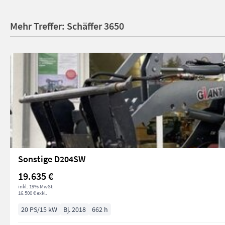
Mehr Treffer: Schäffer 3650
Sonstige D204SW
19.635 €
inkl. 19% MwSt
16.500 € exkl.
20 PS/15 kW
Bj. 2018
662 h