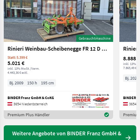
Gebrauchtmaschine
Rinieri Weinbau-Scheibenegge FR 12 D Stone Jumper
Rinier
8.888 €
Statt: 5.399 €
5.021 €
inkl. 13% M
7.865,49 € ex
inkl. 13% MwSt./Verm.
4.443,36 € exkl.
Bj. 2025
Bj. 2009
150 h
195 cm
BINDER Franz GmbH & CoKG
BINDER F
3654 Niederösterreich
3654 N
Premium Plus Händler
Premium 
Weitere Angebote von BINDER Franz GmbH &