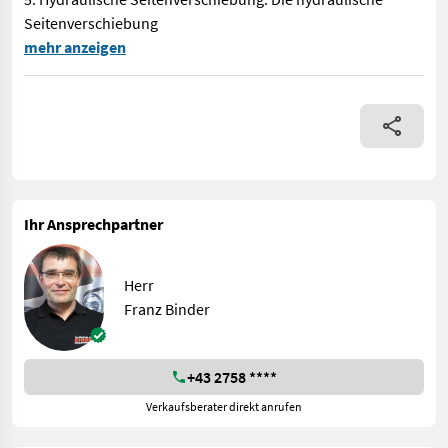
Seitenverschiebung
Rinieri Laubschneider CRV Tower 5 + 2 Der Rinieri Laubschneide
mehr anzeigen
Ihr Ansprechpartner
Herr
Franz Binder
+43 2758 ****
Verkaufsberater direkt anrufen