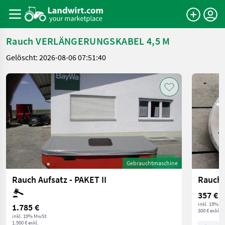
Rauch VERLÄNGERUNGSKABEL 4,5 M
Gelöscht: 2026-08-06 07:51:40
Gebrauchtmaschine
Rauch Aufsatz - PAKET II
357 €
inkl. 19% M
1.785 €
300 € exkl.
inkl. 19% MwSt
1.500 € exkl.