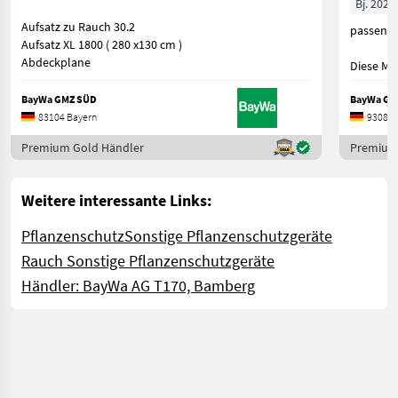
Bj. 2024
Aufsatz zu Rauch 30.2
passend 
Aufsatz XL 1800 ( 280 x130 cm )
Abdeckplane
Diese Ma
BayWa GMZ SÜD
BayWa GMZ
83104 Bayern
93083 
Premium Gold Händler
Premium
Weitere interessante Links:
Pflanzenschutz
Sonstige Pflanzenschutzgeräte
Rauch Sonstige Pflanzenschutzgeräte
Händler: BayWa AG T170, Bamberg