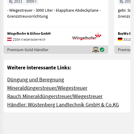
Bj. 2011
3000 l
Bj. 2011
- Wiegestreuer - 3000 Liter - klappbare Abdeckplane -
gebr. Sul
Grenzstreuvorrichtung
Grenzstr
Wingelhofer & Söhne GmbH
BayWa GM
2084 Niederösterreich
83104 
Premium Gold Händler
Premium
Weitere interessante Links:
Düngung und Beregnung
Mineraldüngerstreuer/Wiegestreuer
Rauch Mineraldüngerstreuer/Wiegestreuer
Händler: Wüstenberg Landtechnik GmbH & Co.KG