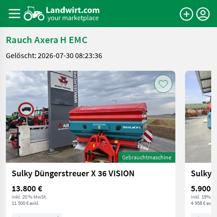
Rauch Axera H EMC
Gelöscht: 2026-07-30 08:23:36
Gebrauchtmaschine
Sulky Düngerstreuer X 36 VISION
Sulky 
13.800 €
5.900,0
inkl. 20 % MwSt.
inkl. 19% M
11.500 € exkl.
4.958 € exkl.