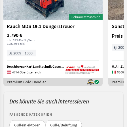
Gebrauchtmaschine
Rauch MDS 19.1 Düngerstreuer
Sonsti
3.790 €
Preis 
inkl. 13% MwSt./Verm.
3.353,98 € exkl.
Bj. 2003
Bj. 2009
1000 l
Deschberger Karl Landtechnik GesmbH & Co KG
M.A.I.E.R
4774 Oberösterreich
06062 
Premium Gold Händler
Premium
Das könnte Sie auch interessieren
PASSENDE KATEGORIEN
Gülleinjektoren
Gülle/Belüftung