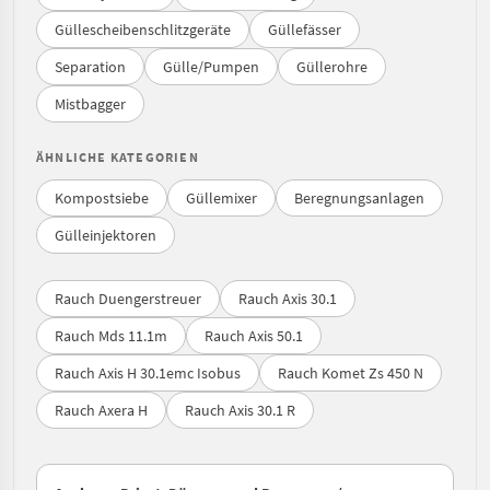
Güllescheibenschlitzgeräte
Güllefässer
Separation
Gülle/Pumpen
Güllerohre
Mistbagger
ÄHNLICHE KATEGORIEN
Kompostsiebe
Güllemixer
Beregnungsanlagen
Gülleinjektoren
Rauch Duengerstreuer
Rauch Axis 30.1
Rauch Mds 11.1m
Rauch Axis 50.1
Rauch Axis H 30.1emc Isobus
Rauch Komet Zs 450 N
Rauch Axera H
Rauch Axis 30.1 R