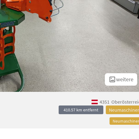
weitere
4351
Oberösterrei
Neumaschine
410.57 km entfernt
Neumaschine