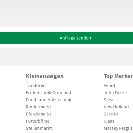
Anfrage senden
Kleinanzeigen
Top Marke
Traktoren
Fendt
Erntetechnik Grünland
John Deere
Forst- und Holztechnik
Steyr
Rindermarkt
New Holland
Pferdemarkt
Case IH
Futterbörse
Claas
Stellenmarkt
Massey Fergu