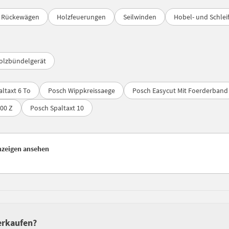
/ Rückewägen
Holzfeuerungen
Seilwinden
Hobel- und Schle
olzbündelgerät
ltaxt 6 To
Posch Wippkreissaege
Posch Easycut Mit Foerderband
00 Z
Posch Spaltaxt 10
anzeigen ansehen
verkaufen?