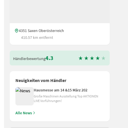
4351 Saxen Oberösterreich
410.57 km entfernt
4.3
Händlerbewertung
Neuigkeiten vom Händler
Hausmesse am 14 &15 März 202
1cm/s + Max. Scheitlänge 55 cm + Zylinderhub 54 cm + Spaltmesserlä
Große Maschinen Ausstellung Top AKTIONEN
LIVE Vorführungen!
Alle News