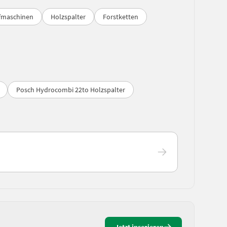
ifmaschinen
Holzspalter
Forstketten
Posch Hydrocombi 22to Holzspalter