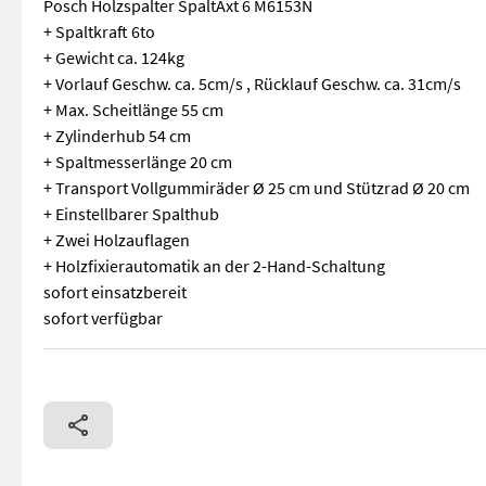
Posch Holzspalter SpaltAxt 6 M6153N
+ Spaltkraft 6to
+ Gewicht ca. 124kg
+ Vorlauf Geschw. ca. 5cm/s , Rücklauf Geschw. ca. 31cm/s
+ Max. Scheitlänge 55 cm
+ Zylinderhub 54 cm
+ Spaltmesserlänge 20 cm
+ Transport Vollgummiräder Ø 25 cm und Stützrad Ø 20 cm
+ Einstellbarer Spalthub
+ Zwei Holzauflagen
+ Holzfixierautomatik an der 2-Hand-Schaltung
sofort einsatzbereit
sofort verfügbar
Posch Holzspalter SpaltAxt 6 M6153N + Spaltkraft 6to + Gewi