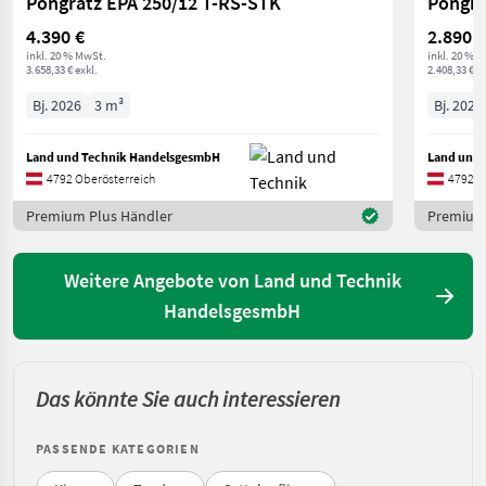
Pongratz EPA 250/12 T-RS-STK
Pongra
4.390 €
2.890 €
inkl. 20 % MwSt.
inkl. 20 % 
3.658,33 € exkl.
2.408,33 € ex
Bj. 2026
3 m³
Bj. 2026
Land und Technik HandelsgesmbH
Land und 
4792 Oberösterreich
4792 O
Premium Plus Händler
Premium 
Weitere Angebote von Land und Technik
HandelsgesmbH
Das könnte Sie auch interessieren
PASSENDE KATEGORIEN