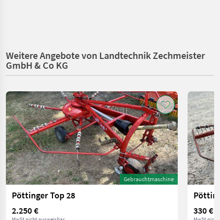
Weitere Angebote von Landtechnik Zechmeister
GmbH & Co KG
Gebrauchtmaschine
Pöttinger Top 28
Pöttin
2.250 €
330 €
MwSt nicht ausweisbar
MwSt nicht