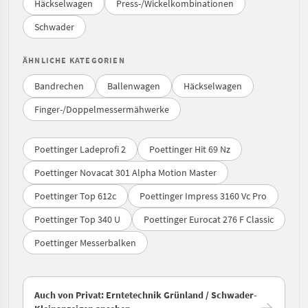
Häckselwagen
Press-/Wickelkombinationen
Schwader
ÄHNLICHE KATEGORIEN
Bandrechen
Ballenwagen
Häckselwagen
Finger-/Doppelmessermähwerke
Poettinger Ladeprofi 2
Poettinger Hit 69 Nz
Poettinger Novacat 301 Alpha Motion Master
Poettinger Top 612c
Poettinger Impress 3160 Vc Pro
Poettinger Top 340 U
Poettinger Eurocat 276 F Classic
Poettinger Messerbalken
Auch von Privat: Erntetechnik Grünland / Schwader-