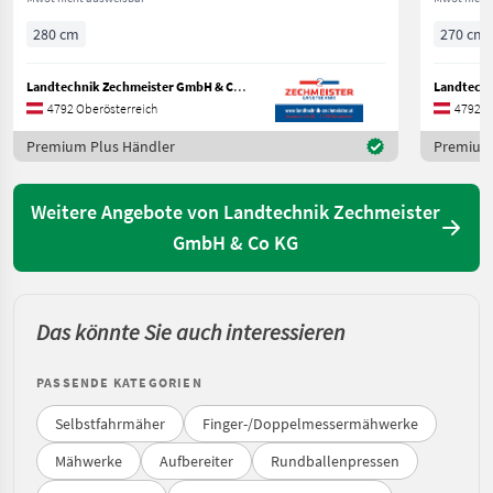
280 cm
270 cm
Landtechnik Zechmeister GmbH & Co KG
4792 Oberösterreich
4792 O
Premium Plus Händler
Premium 
Weitere Angebote von Landtechnik Zechmeister
GmbH & Co KG
Das könnte Sie auch interessieren
PASSENDE KATEGORIEN
Selbstfahrmäher
Finger-/Doppelmessermähwerke
Mähwerke
Aufbereiter
Rundballenpressen