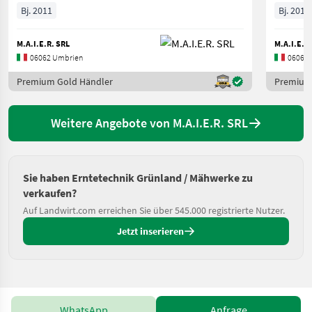
Bj. 2011
Bj. 2011
M.A.I.E.R. SRL
M.A.I.E.R
06062 Umbrien
06062 
Premium Gold Händler
Premium
Weitere Angebote von M.A.I.E.R. SRL
Sie haben Erntetechnik Grünland / Mähwerke zu
verkaufen?
Auf Landwirt.com erreichen Sie über 545.000 registrierte Nutzer.
Jetzt inserieren
WhatsApp
Anfrage