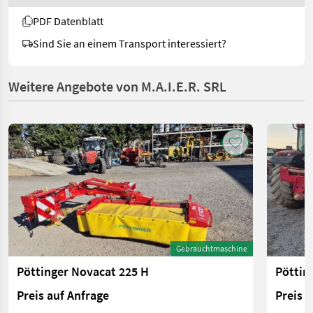
PDF Datenblatt
Sind Sie an einem Transport interessiert?
Weitere Angebote von M.A.I.E.R. SRL
Gebrauchtmaschine
Pöttinger Novacat 225 H
Pöttin
Preis auf Anfrage
Preis 