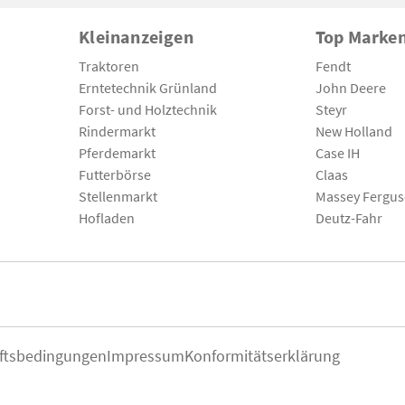
Kleinanzeigen
Top Marke
Traktoren
Fendt
Erntetechnik Grünland
John Deere
Forst- und Holztechnik
Steyr
Rindermarkt
New Holland
Pferdemarkt
Case IH
Futterbörse
Claas
Stellenmarkt
Massey Fergu
Hofladen
Deutz-Fahr
ftsbedingungen
Impressum
Konformitätserklärung