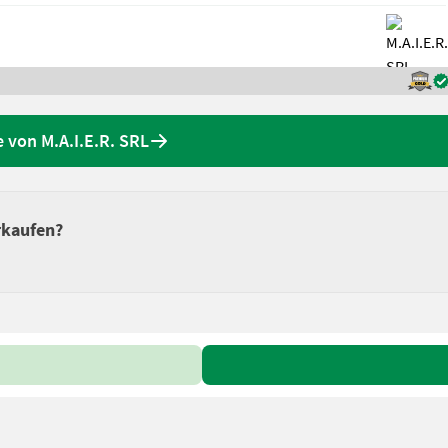
 von M.A.I.E.R. SRL
rkaufen?