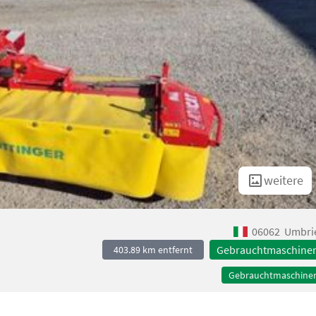
weitere
06062
Umbri
Gebrauchtmaschine
403.89 km entfernt
Gebrauchtmaschine