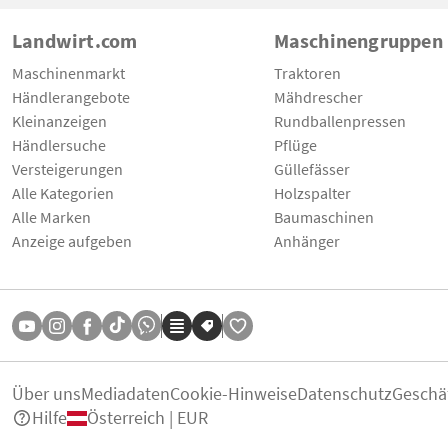
Landwirt.com
Maschinengruppen
Maschinenmarkt
Traktoren
Händlerangebote
Mähdrescher
Kleinanzeigen
Rundballenpressen
Händlersuche
Pflüge
Versteigerungen
Güllefässer
Alle Kategorien
Holzspalter
Alle Marken
Baumaschinen
Anzeige aufgeben
Anhänger
Über uns
Mediadaten
Cookie-Hinweise
Datenschutz
Geschä
Hilfe
Österreich | EUR