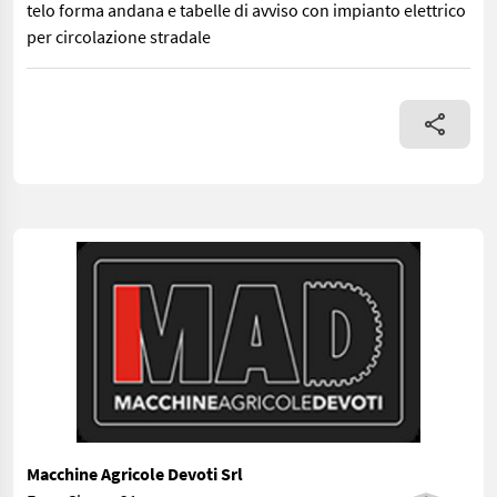
telo forma andana e tabelle di avviso con impianto elettrico
per circolazione stradale
Ranghinatore monogirante Pöttinger 421 N completo di telo form
Macchine Agricole Devoti Srl