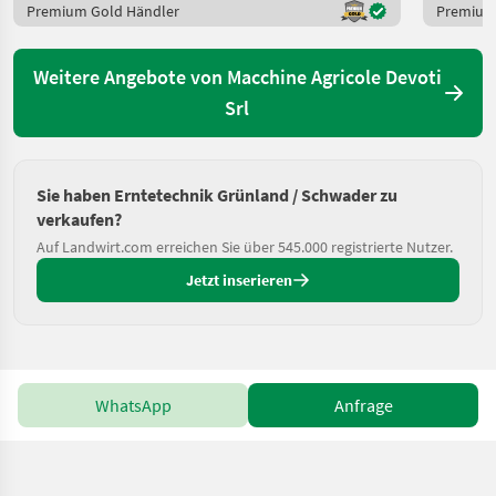
Premium Gold Händler
Premium
Weitere Angebote von Macchine Agricole Devoti
Srl
Sie haben Erntetechnik Grünland / Schwader zu
verkaufen?
Auf Landwirt.com erreichen Sie über 545.000 registrierte Nutzer.
Jetzt inserieren
WhatsApp
Anfrage