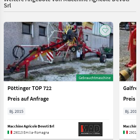
Srl
Gebrauchtmaschine
Pöttinger TOP 722
Galfre 
Preis auf Anfrage
Preis 
Bj. 2015
Bj. 2016
Macchine Agricole Devoti Srl
Macchine A
29013 Emilia-Romagna
29013 