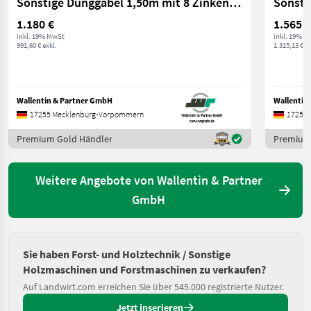
Sonstige Dunggabel 1,50m mit 8 Zinken ALÖ Original | Euro
1.180 €
1.565 €
inkl. 19% MwSt
inkl. 19% M
991,60 € exkl.
1.315,13 € ex
Wallentin & Partner GmbH
Wallentin
17255 Mecklenburg-Vorpommern
17255 
Premium Gold Händler
Premium
Weitere Angebote von Wallentin & Partner
GmbH
Sie haben Forst- und Holztechnik / Sonstige
Holzmaschinen und Forstmaschinen zu verkaufen?
Auf Landwirt.com erreichen Sie über 545.000 registrierte Nutzer.
Jetzt inserieren