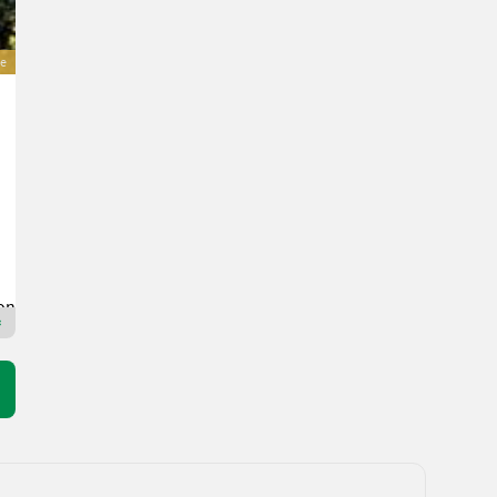
e
Nugent GA3015-2
7.596 €
inkl. 20 % MwSt.
6.330 € exkl.
Biringer International GmbH
3800 Niederösterreich
Premium Plus Händler