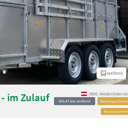
weitere
3800
Niederösterrei
- im Zulauf
Neumaschine
455.47 km entfernt
Neumaschine