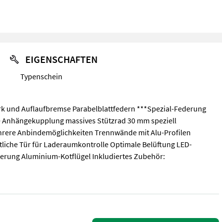
EIGENSCHAFTEN
Typenschein
k und Auflaufbremse Parabelblattfedern ***Spezial-Federung
Anhängekupplung massives Stützrad 30 mm speziell
hrere Anbindemöglichkeiten Trennwände mit Alu-Profilen
liche Tür für Laderaumkontrolle Optimale Belüftung LED-
terung Aluminium-Kotflügel Inkludiertes Zubehör:
 und Auflaufbremse Parabelblattfedern ***Spezial-Federung PARABO