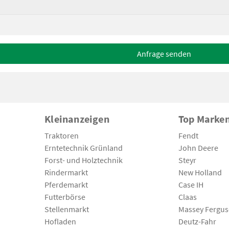
Anfrage senden
Kleinanzeigen
Top Marke
Traktoren
Fendt
Erntetechnik Grünland
John Deere
Forst- und Holztechnik
Steyr
Rindermarkt
New Holland
Pferdemarkt
Case IH
Futterbörse
Claas
Stellenmarkt
Massey Fergu
Hofladen
Deutz-Fahr