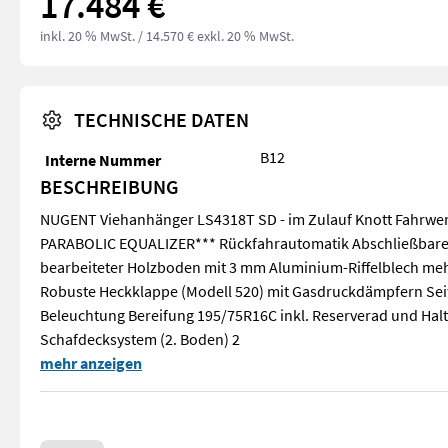
17.484 €
inkl. 20 % MwSt.
/ 14.570 € exkl. 20 % MwSt.
TECHNISCHE DATEN
B12
Interne Nummer
BESCHREIBUNG
NUGENT Viehanhänger LS4318T SD - im Zulauf Knott Fahrwer
PARABOLIC EQUALIZER*** Rückfahrautomatik Abschließbare 
bearbeiteter Holzboden mit 3 mm Aluminium-Riffelblech me
Robuste Heckklappe (Modell 520) mit Gasdruckdämpfern Seit
Beleuchtung Bereifung 195/75R16C inkl. Reserverad und Hal
Schafdecksystem (2. Boden) 2
NUGENT Viehanhänger LS4318T SD - im Zulauf Knott Fahrwerk
mehr anzeigen