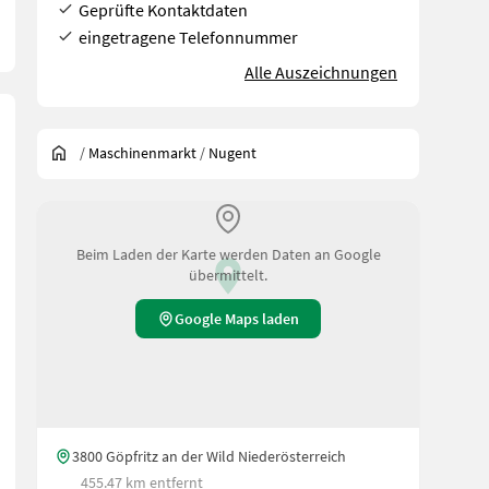
Geprüfte Kontaktdaten
eingetragene Telefonnummer
Alle Auszeichnungen
/
Maschinenmarkt
/
Nugent
Beim Laden der Karte werden Daten an Google
übermittelt.
Google Maps laden
LIC EQUALIZER*** Rückfahrautomatik Abschließbare Anhängekupplun
3800 Göpfritz an der Wild Niederösterreich
455.47 km entfernt