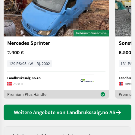
Gebrauchtmaschine
Mercedes Sprinter
Sonsti
2.400 €
6.500 €
129 PS/95 kW
Bj. 2002
131 PS/
Landbrukssalg.no AS
Landbruks
7080 H
7080 H
Premium Plus Händler
Premium 
Weitere Angebote von Landbrukssalg.no AS