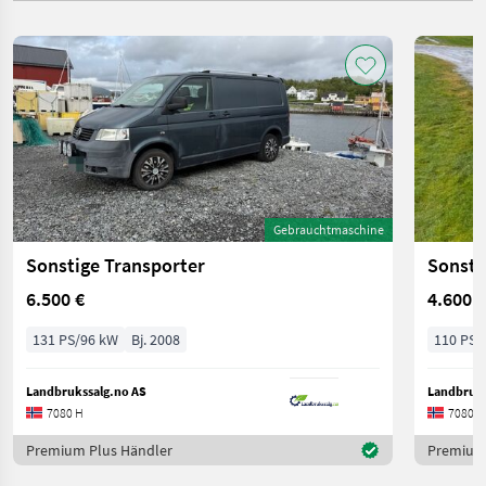
Gebrauchtmaschine
Sonstige Transporter
Sonsti
6.500 €
4.600 €
131 PS/96 kW
Bj. 2008
110 PS/
Landbrukssalg.no AS
Landbruks
7080 H
7080 H
Premium Plus Händler
Premium 