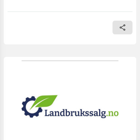
== Mer informasjon (NO) == mascus_category: panelvans Please p