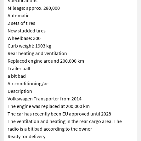
Specifications
Mileage: approx. 280,000
Automatic
2 sets of tires
New studded tires
Wheelbase: 300
Curb weight: 1903 kg
Rear heating and ventilation
Replaced engine around 200,000 km
Trailer ball
a bit bad
Air conditioning/ac
Description
Volkswagen Transporter from 2014
The engine was replaced at 200,000 km
The car has recently been EU approved until 2028
The ventilation and heating in the rear cargo area. The
radio is a bit bad according to the owner
Ready for delivery